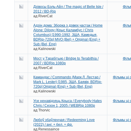
Дзівосы Бэль-Айл / The magic of Belle Isle /
Філь
2012 / BD-Rip
ад
RiverCat
Адзін дома: Зборка з дзвюх частак / Home
Філь
Alone: Dilogy (Крыс Каламбус / Chris
Columbus) [1990-1992, ЗША, Камедыя,
BDRip-720p] MVO (Bel) + Original (Eng) +
Sub (Bel, Eng)
ад
Kalinowski
Мост у Тэрабітыю / Bridge to Terabithia /
Філь
2007 / BDRip.1080p
ад
RiverCat
Камандас / Commando (Марк Л. Лестар /
Фільмы ці
Mark L. Lester) [1985, ЗША, Баявік, BDRip-
720p] Original (Eng) + Sub (Bel, Eng)
ад
Kalinowski
Усе ненавідзяць Крыса / Everybody Hates
Фільмы ці
Chris / Сезон 1, 2005 / WEBRip 1080p
ад
Thorvic
Любоў збаўленчая / Redeeming Love
Фільмы ці
(2022) / анг. + бел. + фр.
ад
Renessaince