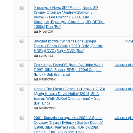
У пошуках Нэма 3D / Finding Nemo 3D
(Эндру Стэнтан / Andrew Stanton, Лі
Анкрыч / Lee Unkrich) [2003, ЗША,
Камедыя, Прыгоды, Сямейны, 3D, BDRip-
1080p] Dub (Bel)
ад
RiverCat
Зімовая костка / Winter's Bone (Дэбра
Філь
Гранік / Debra Granik) [2010, ЗША, Драма,
HDRip] DVO (Bel) + DVO (Rus)
ад
surikmas
Без твару / Face/Off (Джон Ву / John Woo)
Фільмы ці
[1997, ЗША, Баявік, BDRip-720p] Original
(Eng) + Sub (Bel, Eng)
ад
Kalinowski
Флэш / The Flash / Сезон 1 / Серыі 1-2 (23)
Фільмы ці
(Дэвід Натэр / David Nutter) [2014, ЗША,
Баявік, WEB-DLRip] Original (Eng) + Sub
(Bel, Eng)
ад
Kalinowski
2001: Касьмічная адысэя / 2001: A Space
Фільмы ці
Odyssey (Стэнлі Кубрык / Stanley Kubrick)
[1968, ЗША, Фантастыка, HDRip-720p]
Original (Eng) + Sub (Bel, Eng)