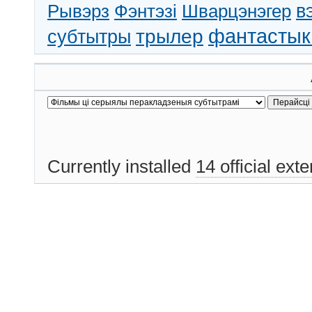
в
Рывэрз
Фэнтэзі
Шварцэнэгер
трылер
фантастык
субтытры
Currently installed
14 official ext