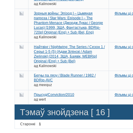
ад
Kalinowski
Зорныя войны: Эпізод I – Цьмяная
Фільмы ці
пагроза / Star Wars: Episode I – The
Phantom Menace (Джордж Лукас / George
Lucas) [1999, ЗША, Фантастыка, BDRip-
720p] Original (Eng) + Sub (Bel, Eng)
ад
Kalinowski
Найтвінг / Nightwing: The Series / Сезон 1 /
Фільмы ці
Серыі 1-5 (5) (Адам Зілінскі / Adam
Zielinski) [2014, ЗША, Баявік, WEBRip]
Original (Eng) + Sub (Bel)
ад
Kalinowski
Бегчы па лязу / Blade Runner / 1982 /
Фільмы ці
BDRip-AVC
ад
meequz
Прысуд/Conviction/2010
Фільмы ці
ад
wert
Тэмаў знойдзена [ 16 ]
Старонкі
1