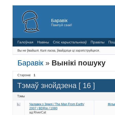
Баравік
Пампуй сваё!
Галоўная
Навіны
Спіс карыстальнікаў
Правілы
Пош
Вы не ўвайшлі.
Калі ласка, ўвайдзіце ці зарэгіструйцеся.
Баравік
»
Вынікі пошуку
Старонкі
1
Тэмаў знойдзена [ 16 ]
Тэмы
Чалавек з Зямлі / The Man From Earth/
Філь
2007 / BDRip / 1080
ад
RiverCat