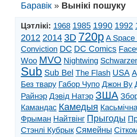
Баравік
»
Вынікі пошуку
1990
1992
Цэтлікі:
1968
1985
720p
3D
2012
2014
A Space
DC
DC Comics
Conviction
Face
MVO
Woo
Nightwing
Schwarze
Sub
Sub Bel
The Flash
USA
А
Без твару
Габор Чупо
Джон Ву
ЗША
Райнэр
Дэвід Натэр
Збо
Камедыя
Камандас
Касьмічн
Прыгоды
Фрыман
Найтвінг
П
Сямейны
Стэнлі Кубрык
Сітко