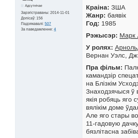
Адсутнічае
Краіна:
ЗША
Зарэгістраваны:
2014-11-01
Жанр:
баявік
Допісаў:
156
Год:
1985
Падзякавалі:
507
За паведамленне:
4
Рэжысэр:
Марк 
У ролях:
Арноль
Вернан Уэлс, Джэ
Пра фільм:
Палк
камандзір спецат
на Блізкім Усхо
Знаходзячыся ў 
якія робяць яго 
вялікім доме ўда
Але яго стары в
11-гадовую дачку
бязлітасна забів