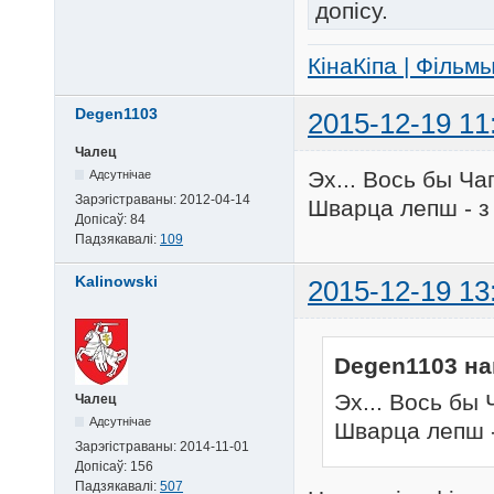
допісу.
КінаКіпа | Фільм
Degen1103
2015-12-19 11
Чалец
Эх... Вось бы Ча
Адсутнічае
Зарэгістраваны:
2012-04-14
Шварца лепш - з
Допісаў:
84
Падзякавалі:
109
Kalinowski
2015-12-19 13
Degen1103 на
Эх... Вось бы 
Чалец
Адсутнічае
Шварца лепш 
Зарэгістраваны:
2014-11-01
Допісаў:
156
Падзякавалі:
507