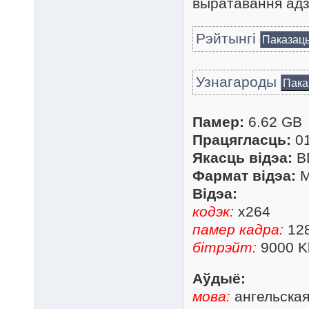
выратавання адзі
Рэйтынгі
Паказац
Узнагароды
Пака
Памер:
6.62 GB
Працягласць:
01
Якасць відэа:
B
Фармат відэа:
M
Відэа:
кодэк:
x264
памер кадра:
12
бітрэйт:
9000 K
Аўдыё:
мова:
ангельска