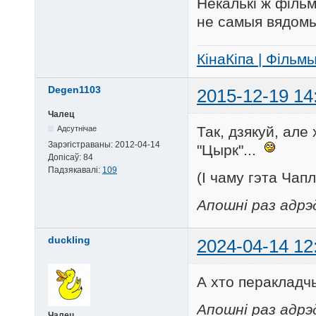
Некалькі ж фільм
не самыя вядомы
КінаКіпа | Фільм
Degen1103
2015-12-19 14
Чалец
Так, дзякуй, але 
Адсутнічае
Зарэгістраваны:
2012-04-14
"Цырк"...
Допісаў:
84
Падзякавалі:
109
(І чаму гэта Чап
Апошні раз адрэ
duckling
2024-04-14 12
А хто перакладч
Апошні раз адрэд
Чалец