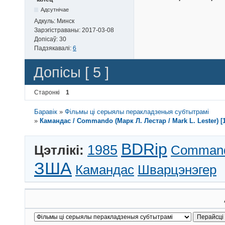
Адсутнічае
Адкуль:
Минск
Зарэгістраваны:
2017-03-08
Допісаў:
30
Падзякавалі:
6
Допісы [ 5 ]
Старонкі
1
Баравік
»
Фільмы ці серыялы перакладзеныя субтытрамі
»
Камандас / Commando (Марк Л. Лестар / Mark L. Lester) [1
BDRip
Цэтлікі:
1985
Comman
ЗША
Камандас
Шварцэнэгер