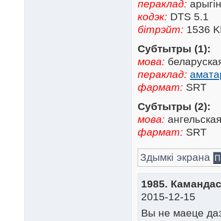
пераклад:
арыгін
кодэк:
DTS 5.1
бітрэйт:
1536 K
Субтытры (1):
мова:
беларуска
пераклад:
амата
фармат:
SRT
Субтытры (2):
мова:
ангельска
фармат:
SRT
Здымкі экрана
П
1985. Камандас
2015-12-15
Вы не маеце да