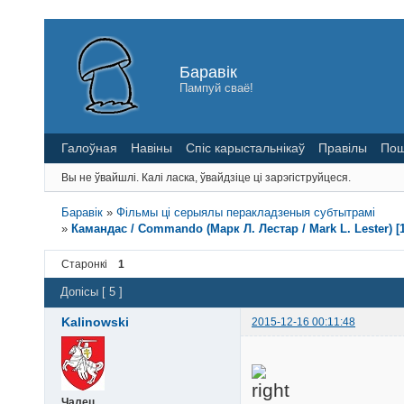
Баравік
Пампуй сваё!
Галоўная
Навіны
Спіс карыстальнікаў
Правілы
Пош
Вы не ўвайшлі.
Калі ласка, ўвайдзіце ці зарэгіструйцеся.
Баравік
»
Фільмы ці серыялы перакладзеныя субтытрамі
»
Камандас / Commando (Марк Л. Лестар / Mark L. Lester) [1
Старонкі
1
Допісы [ 5 ]
Kalinowski
2015-12-16 00:11:48
Чалец