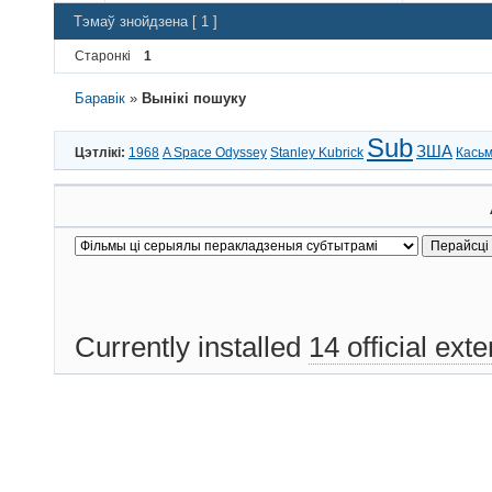
Тэмаў знойдзена [ 1 ]
Старонкі
1
Баравік
»
Вынікі пошуку
Sub
ЗША
Цэтлікі:
1968
A Space Odyssey
Stanley Kubrick
Касьм
Currently installed
14 official ext