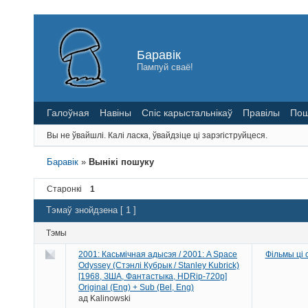
Баравік
Пампуй сваё!
Галоўная
Навіны
Спіс карыстальнікаў
Правілы
Пош
Вы не ўвайшлі.
Калі ласка, ўвайдзіце ці зарэгіструйцеся.
Баравік
»
Вынікі пошуку
Старонкі
1
Тэмаў знойдзена [ 1 ]
Тэмы
2001: Касьмічная адысэя / 2001: A Space
Фільмы ці
Odyssey (Стэнлі Кубрык / Stanley Kubrick)
[1968, ЗША, Фантастыка, HDRip-720p]
Original (Eng) + Sub (Bel, Eng)
ад
Kalinowski