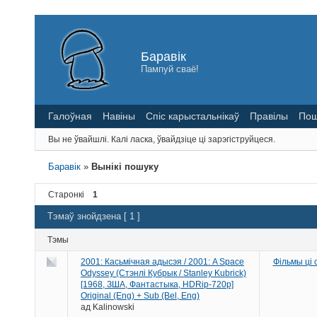
Баравік
Пампуй сваё!
Галоўная
Навіны
Спіс карыстальнікаў
Правілы
Пош
Вы не ўвайшлі.
Калі ласка, ўвайдзіце ці зарэгіструйцеся.
Баравік
»
Вынікі пошуку
Старонкі
1
Тэмаў знойдзена [ 1 ]
Тэмы
2001: Касьмічная адысэя / 2001: A Space
Фільмы ці
Odyssey (Стэнлі Кубрык / Stanley Kubrick)
[1968, ЗША, Фантастыка, HDRip-720p]
Original (Eng) + Sub (Bel, Eng)
ад
Kalinowski