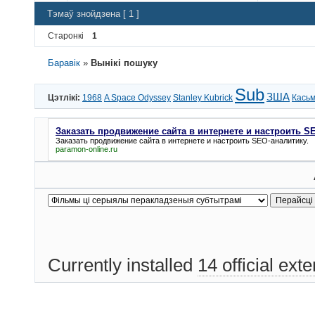
Тэмаў знойдзена [ 1 ]
Старонкі
1
Баравік
»
Вынікі пошуку
Sub
ЗША
Цэтлікі:
1968
A Space Odyssey
Stanley Kubrick
Касьм
Заказать продвижение сайта в интернете и настроить S
Заказать продвижение сайта в интернете и настроить SEO-аналитику.
paramon-online.ru
Currently installed
14 official ext