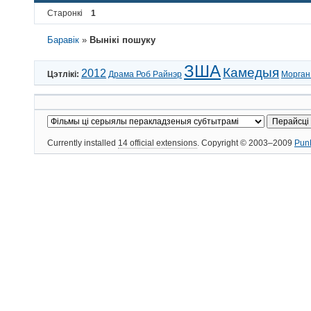
Старонкі
1
Баравік
»
Вынікі пошуку
ЗША
Камедыя
2012
Цэтлікі:
Драма Роб Райнэр
Морган
Currently installed
14 official extensions
. Copyright © 2003–2009
Pun