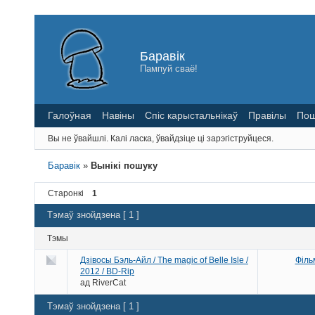
Баравік
Пампуй сваё!
Галоўная
Навіны
Спіс карыстальнікаў
Правілы
Пош
Вы не ўвайшлі.
Калі ласка, ўвайдзіце ці зарэгіструйцеся.
Баравік
»
Вынікі пошуку
Старонкі
1
Тэмаў знойдзена [ 1 ]
Тэмы
Дзівосы Бэль-Айл / The magic of Belle Isle /
Філь
2012 / BD-Rip
ад
RiverCat
Тэмаў знойдзена [ 1 ]