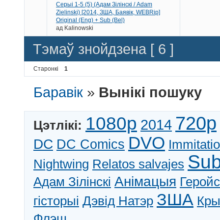
Серыі 1-5 (5) (Адам Зілінскі / Adam
Zielinski) [2014, ЗША, Баявік, WEBRip]
Original (Eng) + Sub (Bel)
ад
Kalinowski
Тэмаў знойдзена [ 6 ]
Старонкі
1
Баравік
»
Вынікі пошуку
720p
1080p
2014
Цэтлікі:
DVO
DC
DC Comics
Immitati
Su
Nightwing
Relatos salvajes
Анімацыя
Адам Зілінскі
Геройс
ЗША
гісторыі
Дэвід Натэр
Кры
Флэш