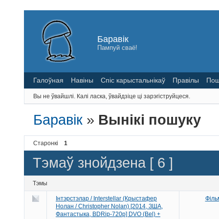
Баравік
Пампуй сваё!
Галоўная
Навіны
Спіс карыстальнікаў
Правілы
Пош
Вы не ўвайшлі.
Калі ласка, ўвайдзіце ці зарэгіструйцеся.
Баравік
»
Вынікі пошуку
Старонкі
1
Тэмаў знойдзена [ 6 ]
Тэмы
Інтэрстэлар / Interstellar (Крыстафер
Філь
Нолан / Christopher Nolan) [2014, ЗША,
Фантастыка, BDRip-720p] DVO (Bel) +