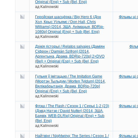
Original (Eng) + Sub (Bel, Eng)
ад
Kalinowski
Геройская шасцёрка / Big Hero 6 (Дон
Фільмы ці
Хол, Крыс Уільямс / Don Hall, Chris
Williams) [2014, ЗША, Анімацыя, BDRip-
1080p] Original (Eng) + Sub (Bel, Eng)
ад
Kalinowski
Дзікія гісторыі / Relatos salvajes (Даміян
Філь
Сіфрон / Damián Szifron) [2014,
Аргентына, Драма, BDRip-720p] 2×DVO
(Bel) + Original (Esp) + Sub (Bel, Eng)
ад
Kalinowski
Гульня ў імітацыю / The Imitation Game
Фільмы ці
(Мортэн Тыльдум / Morten Tyldum) [2014,
Вялікабрытанія, Драма, BDRip-720p]
Original (Eng) + Sub (Bel, Eng)
ад
Kalinowski
Флэш / The Flash / Сезон 1 / Серыі 1-2 (23)
Фільмы ці
(Дэвід Натэр / David Nutter) [2014, ЗША,
Баявік, WEB-DLRip] Original (Eng) + Sub
(Bel, Eng)
ад
Kalinowski
Найтвінг / Nightwing: The Series / Сезон 1 /
Фільмы ці