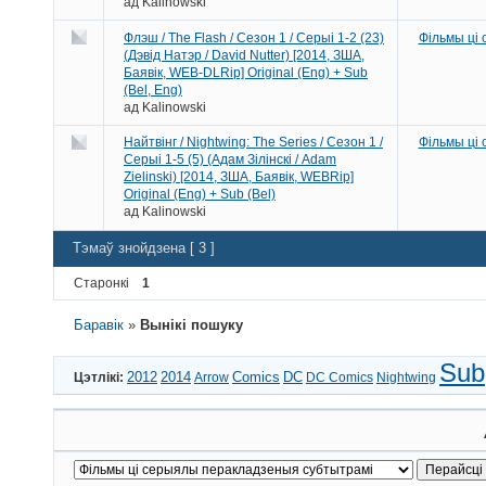
ад
Kalinowski
Флэш / The Flash / Сезон 1 / Серыі 1-2 (23)
Фільмы ці
(Дэвід Натэр / David Nutter) [2014, ЗША,
Баявік, WEB-DLRip] Original (Eng) + Sub
(Bel, Eng)
ад
Kalinowski
Найтвінг / Nightwing: The Series / Сезон 1 /
Фільмы ці
Серыі 1-5 (5) (Адам Зілінскі / Adam
Zielinski) [2014, ЗША, Баявік, WEBRip]
Original (Eng) + Sub (Bel)
ад
Kalinowski
Тэмаў знойдзена [ 3 ]
Старонкі
1
Баравік
»
Вынікі пошуку
Sub
2012
2014
Comics
DC
Цэтлікі:
Arrow
DC Comics
Nightwing