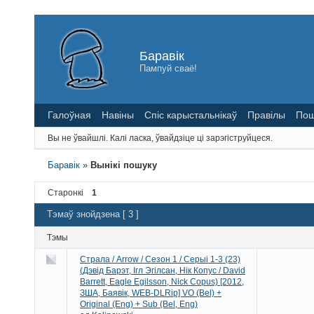
Баравік
Пампуй сваё!
Галоўная
Навіны
Спіс карыстальнікаў
Правілы
Пош
Вы не ўвайшлі.
Калі ласка, ўвайдзіце ці зарэгіструйцеся.
Баравік
»
Вынікі пошуку
Старонкі
1
Тэмаў знойдзена [ 3 ]
Тэмы
Страла / Arrow / Сезон 1 / Серыі 1-3 (23)
(Дэвід Барэт, Ігл Эгілсан, Нік Копус / David
Barrett, Eagle Egilsson, Nick Copus) [2012,
ЗША, Баявік, WEB-DLRip] VO (Bel) +
Original (Eng) + Sub (Bel, Eng)