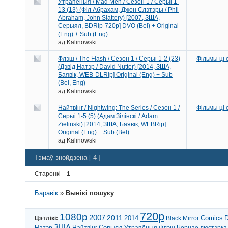
Утрапёныя / Mad Men / Сезон 1 / Серыі 1-
13 (13) (Філ Абрахам, Джон Слэтэры / Phil
Abraham, John Slattery) [2007, ЗША,
Серыял, BDRip-720p] DVO (Bel) + Original
(Eng) + Sub (Eng)
ад
Kalinowski
Флэш / The Flash / Сезон 1 / Серыі 1-2 (23)
Фільмы ці
(Дэвід Натэр / David Nutter) [2014, ЗША,
Баявік, WEB-DLRip] Original (Eng) + Sub
(Bel, Eng)
ад
Kalinowski
Найтвінг / Nightwing: The Series / Сезон 1 /
Фільмы ці
Серыі 1-5 (5) (Адам Зілінскі / Adam
Zielinski) [2014, ЗША, Баявік, WEBRip]
Original (Eng) + Sub (Bel)
ад
Kalinowski
Тэмаў знойдзена [ 4 ]
Старонкі
1
Баравік
»
Вынікі пошуку
720p
1080p
2007
2011
2014
Comics
Цэтлікі:
Black Mirror
ЗША
Серыял
Натэр
Найтвінг
Утрапёныя
Флэш
Чорнае люстэрка