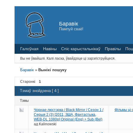
Баравік
Пампуй сваё!
Галоўная
Навіны
Спіс карыстальнікаў
Правілы
Пош
Вы не ўвайшлі.
Калі ласка, ўвайдзіце ці зарэгіструйцеся.
Баравік
»
Вынікі пошуку
Старонкі
1
Тэмаў знойдзена [ 4 ]
Тэмы
Чорнае люстэрка / Black Mirror / Сезон 1 /
Фільмы ці
Серыя 2 (3) [2011, ЗША, Фантастыка,
WEB-DL 1080p] Original (Eng) + Sub (Bel)
ад
Kalinowski