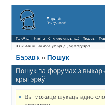
Баравік
Пампуй сваё!
Галоўная
Навіны
Спіс карыстальнікаў
Правілы
Пош
Вы не ўвайшлі.
Калі ласка, ўвайдзіце ці зарэгіструйцеся.
Баравік
»
Пошук
Пошук па форумах з выка
крытэраў
Вы можаце шукаць адно слов