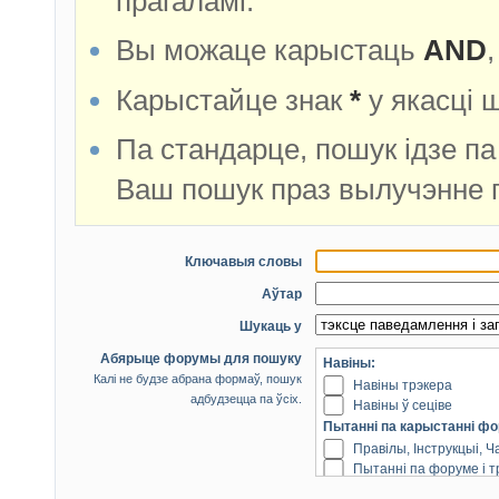
прагаламі.
Вы можаце карыстаць
AND
Карыстайце знак
*
у якасці 
Па стандарце, пошук ідзе па
Ваш пошук праз вылучэнне 
Ключавыя словы
Аўтар
Шукаць у
Абярыце форумы для пошуку
Навіны:
Калі не будзе абрана формаў, пошук
Навіны трэкера
адбудзецца па ўсіх.
Навіны ў сеціве
Пытанні па карыстанні фо
Правілы, Інструкцыі, 
Пытанні па форуме і 
Пытанні датычныя торэн