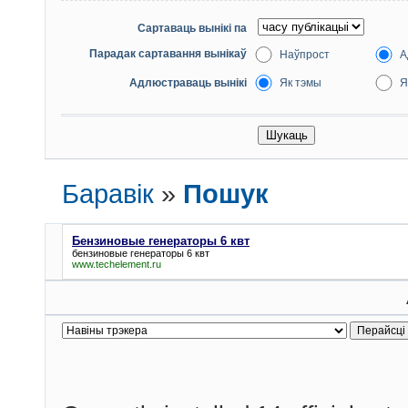
Абмеркаванне правай
Кіно, відэа:
Сартаваць вынікі па
Фільмы на роднай мов
Парадак сартавання вынікаў
Наўпрост
А
Фільмы ці серыялы пе
Фільмы студыі Белару
Адлюстраваць вынікі
Як тэмы
Я
Дакументалістыка
Мультфільмы
Сэрыялы
Тэатар
Іншыя(кіно, відэа)
Музыка, аўдыё:
Баравік
»
Пошук
Рок
Поп
Народныя
Бензиновые генераторы 6 квт
Аўдыёкнігі, радыёспек
бензиновые генераторы 6 квт
Іншыя(музыка, аўдыё)
www.techelement.ru
Літаратура:
Кнігі
Студэнтам
Іншыя(літаратура)
Іншыя раздачы:
Праграмнае забеспяч
Іншыя раздачы
Кандыдаты на выдале