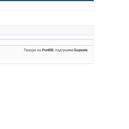
Працуе на
PunBB
, падтрымка
Баравік
.