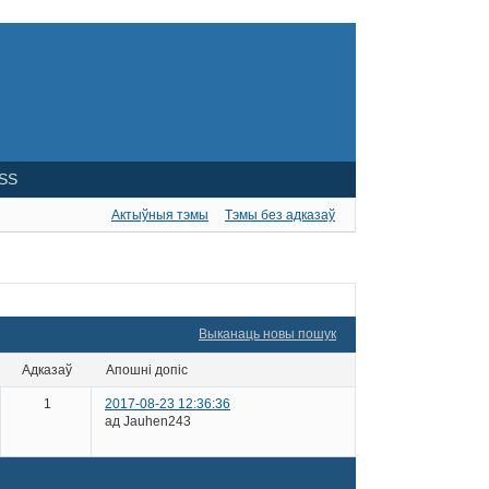
SS
Актыўныя тэмы
Тэмы без адказаў
Выканаць новы пошук
адказаў
апошні допіс
1
2017-08-23 12:36:36
ад Jauhen243