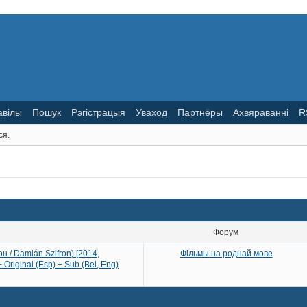
авілы
Пошук
Рэгістрацыя
Уваход
Партнёры
Ахвяраванні
R
ся.
Форум
он / Damián Szifron) [2014,
Фільмы на роднай мове
riginal (Esp) + Sub (Bel, Eng)