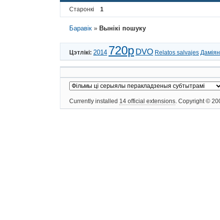
Старонкі
1
Баравік
»
Вынікі пошуку
720p
DVO
2014
Цэтлікі:
Relatos salvajes
Даміян
Currently installed
14 official extensions
. Copyright © 