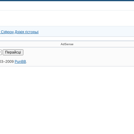
 Сіфрон
Дзікія гісторыі
AdSense
2003–2009
PunBB
.