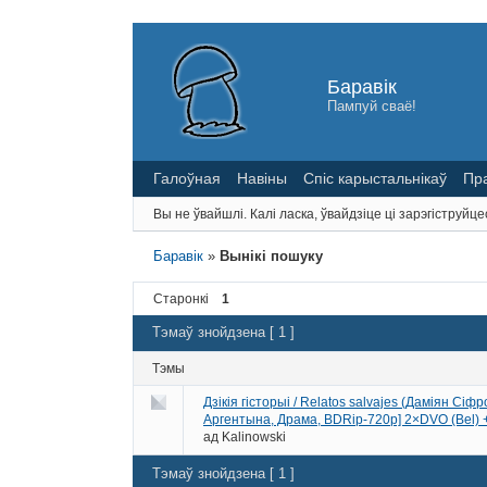
Баравік
Пампуй сваё!
Галоўная
Навіны
Спіс карыстальнікаў
Пр
Вы не ўвайшлі.
Калі ласка, ўвайдзіце ці зарэгіструйце
Баравік
»
Вынікі пошуку
Старонкі
1
Тэмаў знойдзена [ 1 ]
Тэмы
Дзікія гісторыі / Relatos salvajes (Даміян Сіфр
Аргентына, Драма, BDRip-720p] 2×DVO (Bel) + O
ад
Kalinowski
Тэмаў знойдзена [ 1 ]