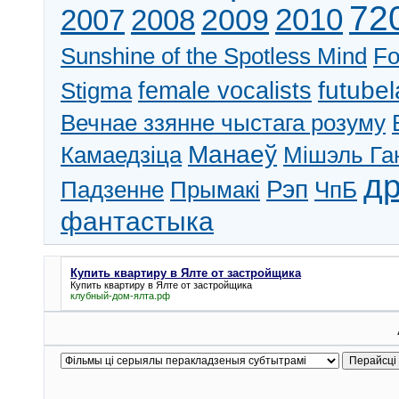
72
2010
2009
2007
2008
Sunshine of the Spotless Mind
Fo
futubel
Stigma
female vocalists
Вечнае ззянне чыстага розуму
Манаеў
Камаедзіца
Мішэль Га
д
Рэп
Падзенне
Прымакі
ЧпБ
фантастыка
Купить квартиру в Ялте от застройщика
Купить квартиру в Ялте от застройщика
клубный-дом-ялта.рф