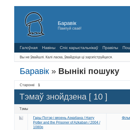
Баравік
Пампуй сваё!
Галоўная
Навіны
Спіс карыстальнікаў
Правілы
Пош
Вы не ўвайшлі.
Калі ласка, ўвайдзіце ці зарэгіструйцеся.
Баравік
»
Вынікі пошуку
Старонкі
1
Тэмаў знойдзена [ 10 ]
Тэмы
Гары Потэр і вязень Азкабана / Harry
Філь
Potter and the Prisoner of Azkaban / 2004 /
1080p