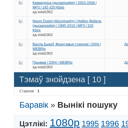
Камаедзіца (дыскаграфія) / 2003-2008 /
MP3 / 192-320 Kbps
ад
volat1902
Neuro Dubel (discography) / Нейро Дюбель
(дыскаграфія) / 1995-2010 / MP3 / 320
Kbps
ад
volat1902
Васіль Быкаў. Франтавыя старонкі / 2004 /
Да
WEBRip
ад
volat1902
Прымакі / 2004 / WEBRip
Да
ад
volat1902
Тэмаў знойдзена [ 10 ]
Старонкі
1
Баравік
»
Вынікі пошуку
1080p
1996
Цэтлікі:
1995
1