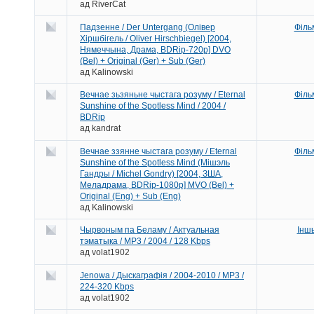
ад
RiverCat
Падзенне / Der Untergang (Олівер
Філь
Хіршбігель / Oliver Hirschbiegel) [2004,
Нямеччына, Драма, BDRip-720p] DVO
(Bel) + Original (Ger) + Sub (Ger)
ад
Kalinowski
Вечнае зьзяньне чыстага розуму / Eternal
Філь
Sunshine of the Spotless Mind / 2004 /
BDRip
ад
kandrat
Вечнае ззянне чыстага розуму / Eternal
Філь
Sunshine of the Spotless Mind (Мішэль
Гандры / Michel Gondry) [2004, ЗША,
Меладрама, BDRip-1080p] MVO (Bel) +
Original (Eng) + Sub (Eng)
ад
Kalinowski
Чырвоным па Беламу / Актуальная
Інш
тэматыка / MP3 / 2004 / 128 Kbps
ад
volat1902
Jenowa / Дыскаграфія / 2004-2010 / MP3 /
224-320 Kbps
ад
volat1902