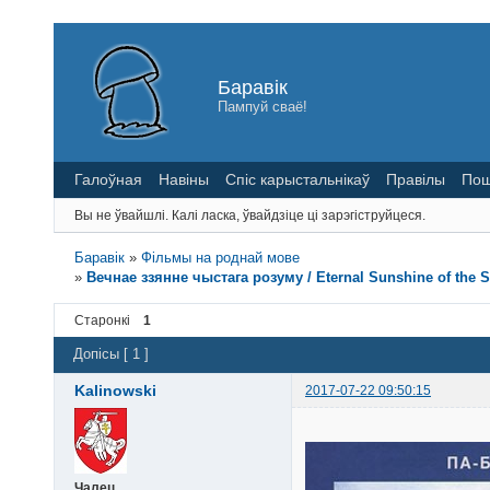
Баравік
Пампуй сваё!
Галоўная
Навіны
Спіс карыстальнікаў
Правілы
Пош
Вы не ўвайшлі.
Калі ласка, ўвайдзіце ці зарэгіструйцеся.
Баравік
»
Фільмы на роднай мове
»
Вечнае ззянне чыстага розуму / Eternal Sunshine of the 
Старонкі
1
Допісы [ 1 ]
Kalinowski
2017-07-22 09:50:15
Чалец