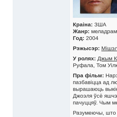
Краіна:
ЗША
Жанр:
меладрама
Год:
2004
Рэжысэр:
Мішэл
У ролях:
Джым 
Руфала, Том Уілк
Пра фільм:
Нарэ
пазбавіцца ад л
вырашаюць выкін
Джоэля ўсё яшчэ
пачуццяў. Чым м
Разумеючы, што 