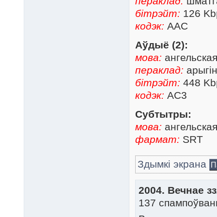
пераклад:
шматга
бітрэйт:
126 Kb
кодэк:
AAC
Аўдыё (2):
мова:
ангельска
пераклад:
арыгін
бітрэйт:
448 Kb
кодэк:
AC3
Субтытры:
мова:
ангельска
фармат:
SRT
Здымкі экрана
П
2004. Вечнае з
137 спампоўван