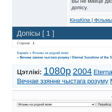
Вы не маеце да
допісу.
КінаКіпа | Фільм
Допісы [ 1 ]
Старонкі
1
Баравік
»
Фільмы на роднай мове
»
Вечнае ззянне чыстага розуму / Eternal Sunshine of the 
1080p
2004
Цэтлікі:
Eterna
Вечнае ззянне чыстага розуму