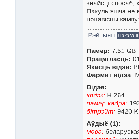
знайсці спосаб, 
Пакуль яшчэ не в
ненавісны кампу
Рэйтынгі
Паказац
Памер:
7.51 GB
Працягласць:
01
Якасць відэа:
B
Фармат відэа:
M
Відэа:
кодэк:
H.264
памер кадра:
192
бітрэйт:
9420 K
Аўдыё (1):
мова:
беларуска