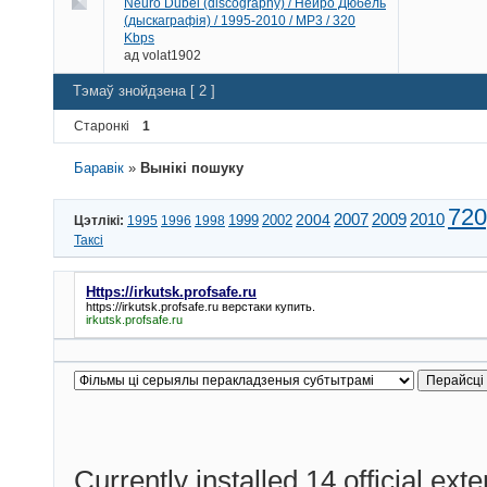
Neuro Dubel (discography) / Нейро Дюбель
(дыскаграфія) / 1995-2010 / MP3 / 320
Kbps
ад
volat1902
Тэмаў знойдзена [ 2 ]
Старонкі
1
Баравік
»
Вынікі пошуку
720
2010
2004
2007
2009
1999
2002
Цэтлікі:
1995
1996
1998
Таксі
Https://irkutsk.profsafe.ru
https://irkutsk.profsafe.ru
верстаки купить.
irkutsk.profsafe.ru
Currently installed
14 official ext