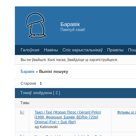
Баравік
Пампуй сваё!
Галоўная
Навіны
Спіс карыстальнікаў
Правілы
Пош
Вы не ўвайшлі.
Калі ласка, ўвайдзіце ці зарэгіструйцеся.
Баравік
»
Вынікі пошуку
Старонкі
1
Тэмаў знойдзена [ 2 ]
Тэмы
Таксі / Taxi (Жэрар Пірэс / Gérard Pirès)
Фільмы ці
[1998, Францыя, Баявік, BDRip-720p]
Original (Fra) + Sub (Bel)
ад
Kalinowski