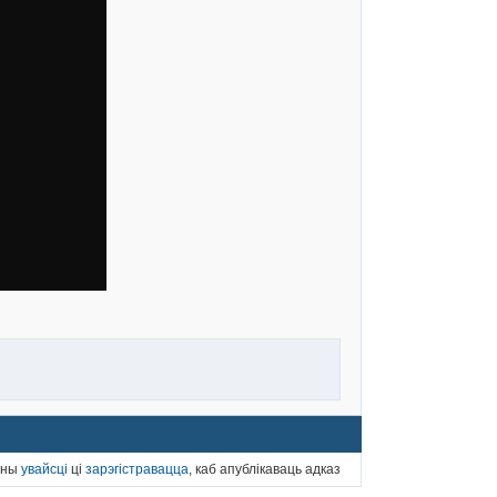
нны
увайсці
ці
зарэгістравацца
, каб апублікаваць адказ