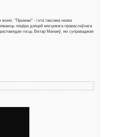
 жонкі. "Прымакі" - гэта таксама назва
спяваюць пяцёра дзяцей мясцовага праваслаўнага
распавядае госць Віктар Манаеў, які суправаджае