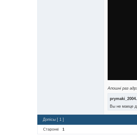
Апошні раз адрэ
prymaki_2004.
Вы не маеце д
Допісы [ 1 ]
Старонкі
1