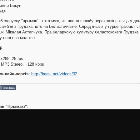
зімір Бокун
кая
-беларуску "прымак" - гэта муж, які пасля шлюбу пераходзіць жыць у дом
самбля з Грудэка, што на Беласточчыне. Сярод іншых у гурце граюць і 
шкі Мікалая Астапчука. Пра беларускую культуру беластокскага Грудэка 
у полі і на малітве.
p
4x288, 25 fps
, MP3 Stereo, ~128 kbps
онлайн-версія
:
http://baavi.net/videos/32
а
Паказаць
йн "Прымакі"
: