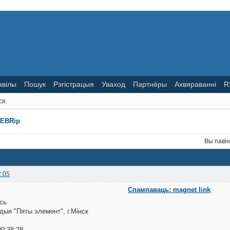
авілы
Пошук
Рэгістрацыя
Уваход
Партнёры
Ахвяраванні
R
ся.
WEBRip
Вы паві
2:05
Спампаваць: magnet link
сь
удыя "Пяты элемент", г.Мінск
00:38:28