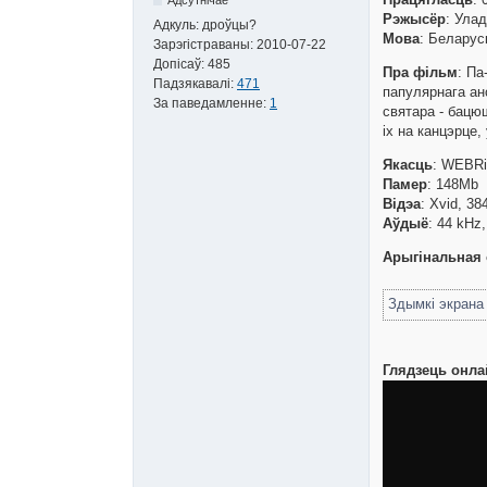
Рэжысёр
: Улад
Адкуль:
дроўцы?
Мова
: Беларус
Зарэгістраваны:
2010-07-22
Допісаў:
485
Пра фільм
: Па
Падзякавалі:
471
папулярнага ан
За паведамленне:
1
святара - бацю
іх на канцэрце, 
Якасць
: WEBRi
Памер
: 148Mb
Відэа
: Xvid, 38
Аўдыё
: 44 kHz
Арыгінальная 
Здымкі экран
Глядзець онла