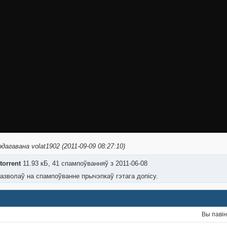
дагавана volat1902 (2011-09-09 08:27:10)
torrent
11.93 кБ, 41 спампоўванняў з 2011-06-08
азволаў на спампоўванне прычэпкаў гэтага допісу.
Вы паві