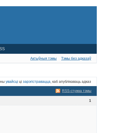
SS
Актыўныя тэмы
Тэмы без адказаў
нны
увайсці
ці
зарэгістравацца
, каб апублікаваць адказ
RSS-стужка тэмы
1