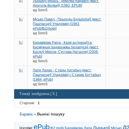
Лынькоў Міхась - Міколка-паравоз (маст.
Анатоль Волкаў) [1982, EPUB]
ад
SoroS
Місько Павел - Прыгоды Бульбобаў (маст.
Пашчасцеў Уладзімір) [1983,
ePub/fb2/mobi]
ад
SoroS
Баравікова Раіса - Казкі астранаўта:
Касмічныя падарожжы беларусаў (маст.
Казлоў Мікола, Сустава Наталля) [2006,
ePub]
ад
SoroS
Лагін Лазар - Стары Хатабыч (маст.
Пашчасцеў Уладзімір) / Старик Хоттабыч
[1984, ePub]
ад
SoroS
Тэмаў знойдзена [ 5 ]
Старонкі
1
Баравік
»
Вынікі пошуку
ePub
д
Лынькоў
Цэтлікі:
fb2
mobi
Баравікова
Лагін
Місько