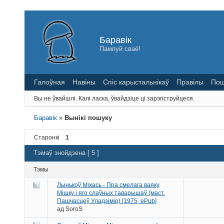
Баравік
Пампуй сваё!
Галоўная
Навіны
Спіс карыстальнікаў
Правілы
Пош
Вы не ўвайшлі.
Калі ласка, ўвайдзіце ці зарэгіструйцеся.
Баравік
»
Вынікі пошуку
Старонкі
1
Тэмаў знойдзена [ 5 ]
Тэмы
Лынькоў Міхась - Пра смелага ваяку
Мішку і яго слаўных таварышаў (маст.
Пашчасцеў Уладзімір) [1975, ePub]
ад
SoroS