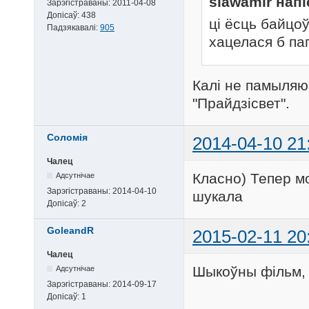
slawamir напі
Зарэгістраваны:
2011-04-08
Допісаў:
438
ці ёсць байцоў
Падзякавалі:
905
хацелася б па
Калі не памыляюс
"Прайдзісвет".
Соломія
2014-04-10 21
Чалец
Класно) Тепер м
Адсутнічае
Зарэгістраваны:
2014-04-10
шукала
Допісаў:
2
GoleandR
2015-02-11 20
Чалец
Шыкоўны фільм, 
Адсутнічае
Зарэгістраваны:
2014-09-17
Допісаў:
1