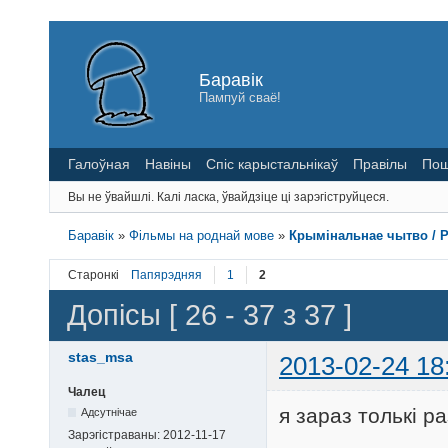
Баравік
Пампуй сваё!
Галоўная
Навіны
Спіс карыстальнікаў
Правілы
Пош
Вы не ўвайшлі.
Калі ласка, ўвайдзіце ці зарэгіструйцеся.
Баравік
»
Фільмы на роднай мове
»
Крымінальнае чытво / Pu
Старонкі
Папярэдняя
1
2
Допісы [ 26 - 37 з 37 ]
stas_msa
2013-02-24 18
Чалец
я зараз толькі р
Адсутнічае
Зарэгістраваны:
2012-11-17