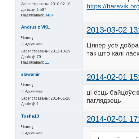
Зарэгістраваны:
2010-02-18
https://baravik.or
Допісаў:
1.507
Падзякавалі:
3464
Andrus z VKL
2013-03-02 13
Чалец
Цяпер усё добра
Адсутнічае
Зарэгістраваны:
2012-10-29
так што калі ла
Допісаў:
70
Падзякавалі:
11
slawamir
2014-02-01 15
Чалец
ці ёсць байцоўск
Адсутнічае
Зарэгістраваны:
2014-01-26
паглядзець
Допісаў:
1
Tosha13
2014-02-01 17
Чалец
Адсутнічае