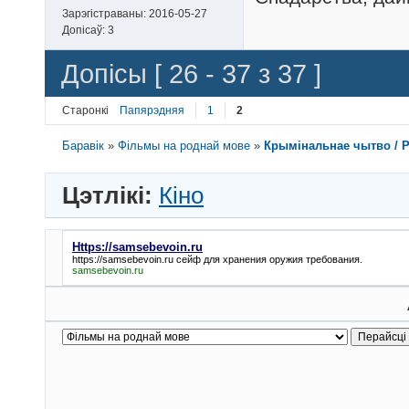
Зарэгістраваны:
2016-05-27
Допісаў:
3
Допісы [ 26 - 37 з 37 ]
Старонкі
Папярэдняя
1
2
Баравік
»
Фільмы на роднай мове
»
Крымінальнае чытво / Pu
Цэтлікі:
Кіно
Https://samsebevoin.ru
https://samsebevoin.ru
сейф для хранения оружия требования.
samsebevoin.ru