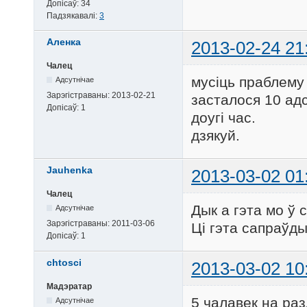
Допісаў:
34
Падзякавалі:
3
Aленка
2013-02-24 21
Чалец
мусiць праблему
Адсутнічае
Зарэгістраваны:
2013-02-21
засталося 10 адс
Допісаў:
1
доугi час.
дзякуй.
Jauhenka
2013-03-02 01
Чалец
Дык а гэта мо ў 
Адсутнічае
Зарэгістраваны:
2011-03-06
Ці гэта сапраўды
Допісаў:
1
chtosci
2013-03-02 10
Мадэратар
5 чалавек на ра
Адсутнічае