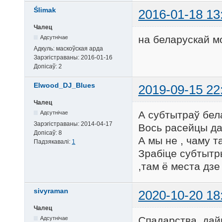
Ślimak
2016-01-18 13
Чалец
на беларускай м
Адсутнічае
Адкуль:
маскоўская арда
Зарэгістраваны:
2016-01-16
Допісаў:
2
Elwood_DJ_Blues
2019-09-15 22
Чалец
А субтытраў бел
Адсутнічае
Зарэгістраваны:
2014-04-17
Вось расейцы да
Допісаў:
8
А мы не , чаму 
Падзякавалі:
1
Зрабіце субтытр
,там ё места дзе
sivyraman
2020-10-20 18
Чалец
Спадарства, дайц
Адсутнічае