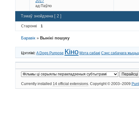
2017
ад
Паўло
Тэмаў знойдзена [ 2 ]
Старонкі
1
Баравік
»
Вынікі пошуку
Кіно
Цэтлікі:
A Dogs Purpose
Мэта сабакі
Сэнс сабачага жыць
Currently installed
14 official extensions
. Copyright © 2003–2009
Pun