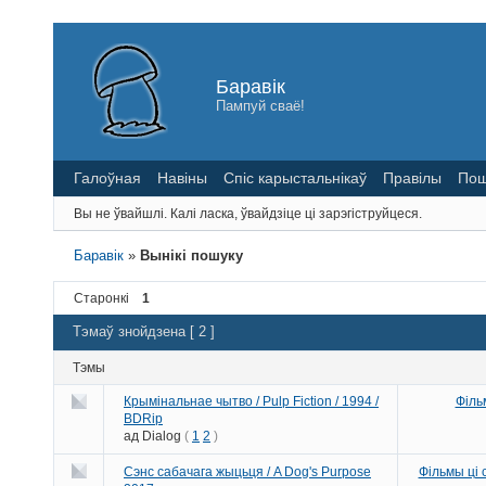
Баравік
Пампуй сваё!
Галоўная
Навіны
Спіс карыстальнікаў
Правілы
Пош
Вы не ўвайшлі.
Калі ласка, ўвайдзіце ці зарэгіструйцеся.
Баравік
»
Вынікі пошуку
Старонкі
1
Тэмаў знойдзена [ 2 ]
Тэмы
Крымінальнае чытво / Pulp Fiction / 1994 /
Філь
BDRip
ад
Dialog
(
1
2
)
Сэнс сабачага жыцьця / A Dog's Purpose
Фільмы ці