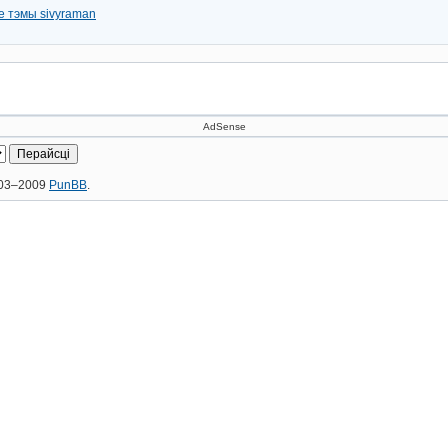
е тэмы sivyraman
AdSense
2003–2009
PunBB
.