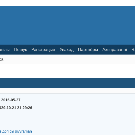
авілы
Пошук
Рэгістрацыя
Уваход
Партнёры
Ахвяраванні
R
ся.
:
2016-05-27
020-10-21 21:29:26
е допісы sivyraman