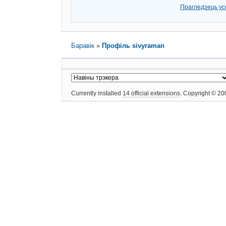
Прагледзець ус
Баравік
»
Профіль sivyraman
Currently installed
14 official extensions
. Copyright © 