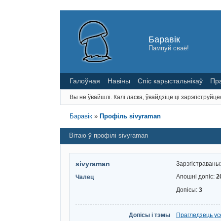
Баравік
Пампуй сваё!
Галоўная
Навіны
Спіс карыстальнікаў
Пр
Вы не ўвайшлі.
Калі ласка, ўвайдзіце ці зарэгіструйце
Баравік
»
Профіль sivyraman
Вітаю ў профілі sivyraman
sivyraman
Зарэгістраваны
Апошні допіс:
2
Чалец
Допісы:
3
Допісы і тэмы
Прагледзець ус