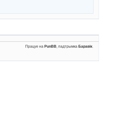
Працуе на
PunBB
, падтрымка
Баравік
.