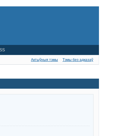
SS
Актыўныя тэмы
Тэмы без адказаў