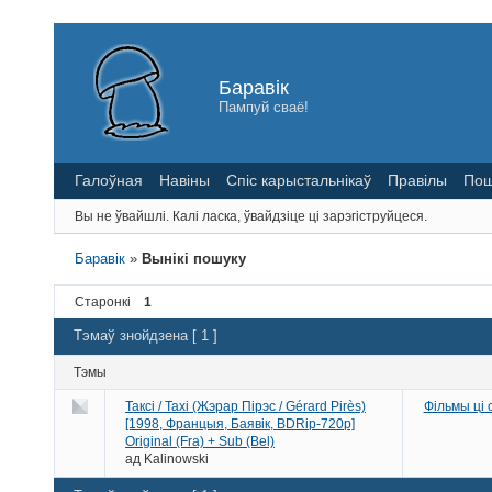
Баравік
Пампуй сваё!
Галоўная
Навіны
Спіс карыстальнікаў
Правілы
Пош
Вы не ўвайшлі.
Калі ласка, ўвайдзіце ці зарэгіструйцеся.
Баравік
»
Вынікі пошуку
Старонкі
1
Тэмаў знойдзена [ 1 ]
Тэмы
Таксі / Taxi (Жэрар Пірэс / Gérard Pirès)
Фільмы ці
[1998, Францыя, Баявік, BDRip-720p]
Original (Fra) + Sub (Bel)
ад
Kalinowski