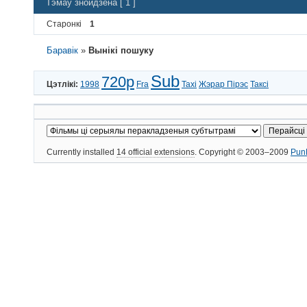
Тэмаў знойдзена [ 1 ]
Старонкі
1
Баравік
»
Вынікі пошуку
Sub
720p
Цэтлікі:
1998
Fra
Taxi
Жэрар Пірэс
Таксі
Currently installed
14 official extensions
. Copyright © 2003–2009
Pun