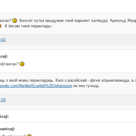
ансан?
Белсат хутка прыдумае свой варыянт халівуда: Арнольд Жварз
К бесам такія пераклады.
5:01
ісаў:
оўгансан?
ыць з якой мовы перакладаць. Калі з расейскай - фігня атрымліваецца, а
e.google.com/#en|be|Scarlett%20Johansson
як яно гучыць.
1:03
ісаў:
 напісаў: