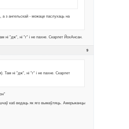
, а з ангельскай - можаце паслухаць на
м ні "дж", ні "г" і не пахне. Скарлет ЙохАнсан.
9
 Там ні "дж", ні "г" і не пахне. Скарлет
он"
вішчаў каб ведаць як яго вымаўляць. Амерыканцы