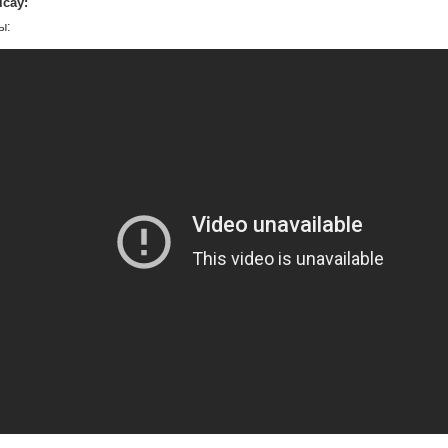
ісаў:
ы: