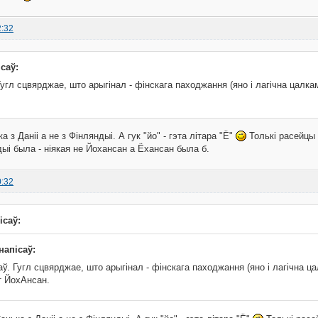
2:32
ісаў:
угл сцвярджае, што арыгінал - фінскага паходжання (яно і лагічна цалкам).
а з Даніі а не з Фінляндыі. А гук "йо" - гэта літара "Ё"
Толькі расейцы 
дыі была - ніякая не Йохансан а Ёхансан была б.
0:32
ісаў:
 напісаў:
ў. Гугл сцвярджае, што арыгінал - фінскага паходжання (яно і лагічна цалка
т ЙохАнсан.