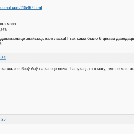
vejournal.com/235467.html
ага мора
дэта
дапамажыце знайсьці, калі ласка! І так сама было б цікава даведац
й
9:36
кагось з сяброў быў на касеце яшчэ. Пашукаць та я магу, але не маю як 
1:25
"