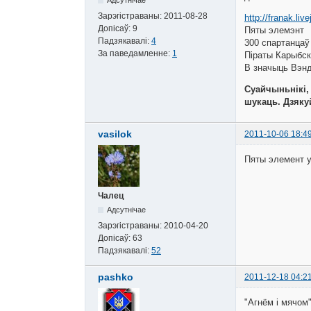
Зарэгістраваны:
2011-08-28
http://franak.li
Допісаў:
9
Пяты элемэнт
Падзякавалі:
4
300 спартанцаў
За паведамленне:
1
Піраты Карыбск
В значыць Вэн
Суайчыньнікі, 
шукаць. Дзяку
vasilok
2011-10-06 18:4
Пяты элемент у 
Чалец
Адсутнічае
Зарэгістраваны:
2010-04-20
Допісаў:
63
Падзякавалі:
52
pashko
2011-12-18 04:2
"Агнём і мячом