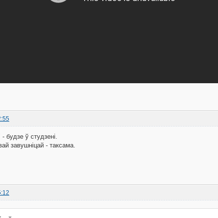
2:55
 - будзе ў студзені.
вай завушніцай - таксама.
5:12