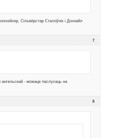
энэйхер, Сільвёрстар Сталоўнік і Дэнзайл
7
 з ангельскай - можаце паслухаць на
8