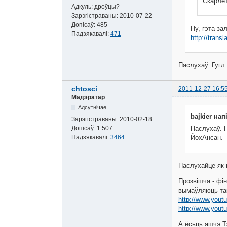
Скарле
Адкуль:
дроўцы?
Зарэгістраваны:
2010-07-22
Допісаў:
485
Ну, гэта за
Падзякавалі:
471
http://tran
Паслухаў. Гугл 
chtosci
2011-12-27 16:5
Мадэратар
Адсутнічае
bajkier нап
Зарэгістраваны:
2010-02-18
Допісаў:
1.507
Паслухаў. Г
Падзякавалі:
3464
ЙохАнсан.
Паслухайце як г
Прозвішча - фі
вымаўляюць та
http://www.yout
http://www.you
А ёсьць яшчэ 