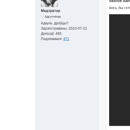
vasilok нап
вось бы гэт
Мадэратар
Адсутнічае
Адкуль:
дроўцы?
Зарэгістраваны:
2010-07-22
Допісаў:
485
Падзякавалі:
471