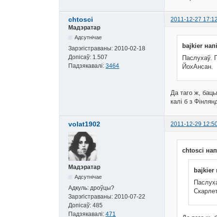
chtosci
2011-12-27 17:1
Мадэратар
Адсутнічае
bajkier нап
Зарэгістраваны:
2010-02-18
Допісаў:
1.507
Паслухаў. Г
Падзякавалі:
3464
ЙохАнсан.
Да таго ж, бацьк
калі б з Фінлян
volat1902
2011-12-29 12:5
chtosci нап
Мадэратар
bajkier
Адсутнічае
Паслуха
Адкуль:
дроўцы?
Скарле
Зарэгістраваны:
2010-07-22
Допісаў:
485
Падзякавалі:
471