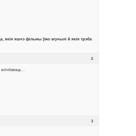
ца, якія яшчэ фільмы ўжо агучылі й якія трэба
2
алічбаваць...
3