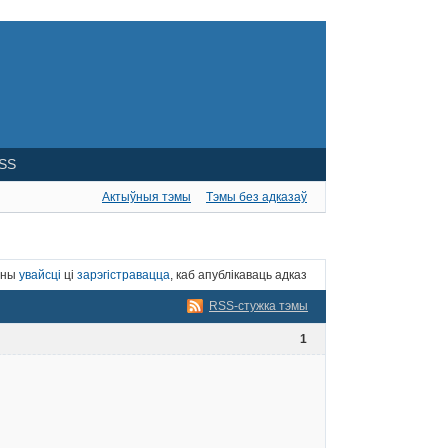
SS
Актыўныя тэмы
Тэмы без адказаў
нны
увайсці
ці
зарэгістравацца
, каб апублікаваць адказ
RSS-стужка тэмы
1