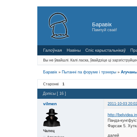
Баравік
Пампуй сваё!
Галоўная
Навіны
Спіс карыстальнікаў
Пр
Вы не ўвайшлі.
Калі ласка, ўвайдзіце ці зарэгіструйце
Баравік
»
Пытанні па форуме і трэкеры
»
Агучаны
Старонкі
1
Допісы [ 16 ]
vilmen
2011-10-03 20:0
http://belvidea.i
Панда-кунгфуіс
Фарсаж 5. Хутк
Чалец
далей
Адсутнічае