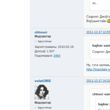
эх...
Скарлет Джоўг
Ваўшынгтайн
chtosci
2011-12-27 10:5
Мадэратар
Адсутнічае
bajkier нап
Зарэгістраваны:
2010-02-18
Допісаў:
1.507
Скарлет Дж
Падзякавалі:
3464
Ну, гэта залеж
http://translat
volat1902
2011-12-27 16:3
chtosci нап
Мадэратар
bajkier
Адсутнічае