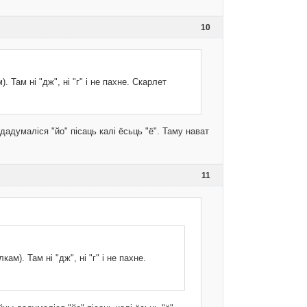
10
 Там ні "дж", ні "г" і не пахне. Скарлет
дадумаліся "йо" пісаць калі ёсьць "ё". Таму нават
11
м). Там ні "дж", ні "г" і не пахне.