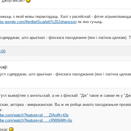
т Джоўгансан?
лежыць з якой мовы перакладаць. Калі з расейскай - фігня атрымліваецца
slate.google.com/#en|be|Scarlett%20Johansson
як яно гучыць.
сцвярджае, што арыгінал - фінскага паходжання (яно і лагічна цалкам). Та
5:00
ісаў:
угл сцвярджае, што арыгінал - фінскага паходжання (яно і лагічна цалкам).
угл вымаўляе з ангельскай, а не з фінскай. "Дж" такое ж самае як у "Дж
нскае, акторка - амерыканская. Вы ж не робіце аналіз паходжаньня проз
к:
ube.com/watch?feature=pl … ZfAo#t=43s
tube.com/watch?feature=pl … cRWW4#t=6s
Тэхас