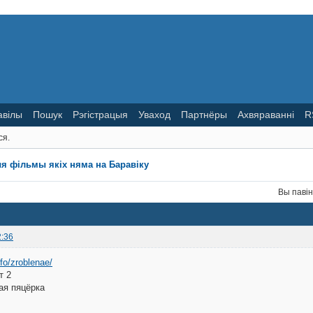
авілы
Пошук
Рэгістрацыя
Уваход
Партнёры
Ахвяраванні
R
ся.
я фільмы якіх няма на Баравіку
Вы паві
2:36
nfo/zroblenae/
т 2
ая пяцёрка