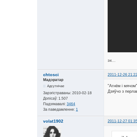
эх...
chtosci
2011-12-26 21:2
Мадэратар
"Агнём і мячом"
Адсутнічае
Дзяўчо з перла
Зарэгістраваны:
2010-02-18
Допісаў:
1.507
Падзякавалі:
3464
За паведамленне:
1
volat1902
2011-12-27 01:3