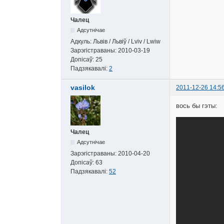
Чалец
Адсутнічае
Адкуль:
Львів / Львіў / Lviv / Lwiw
Зарэгістраваны:
2010-03-19
Допісаў:
25
Падзякавалі:
2
vasilok
2011-12-26 14:5
вось бы гэты:
Чалец
Адсутнічае
Зарэгістраваны:
2010-04-20
Допісаў:
63
Падзякавалі:
52