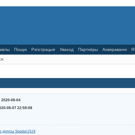
авілы
Пошук
Рэгістрацыя
Уваход
Партнёры
Ахвяраванні
R
ся.
:
2020-08-04
020-08-07 22:59:08
е допісы Spadar1524