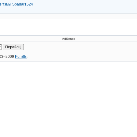
е тэмы Spadar1524
AdSense
2003–2009
PunBB
.