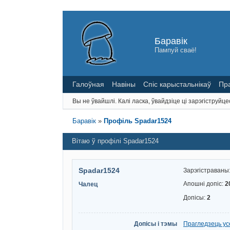
Баравік
Пампуй сваё!
Галоўная
Навіны
Спіс карыстальнікаў
Пр
Вы не ўвайшлі.
Калі ласка, ўвайдзіце ці зарэгіструйце
Баравік
»
Профіль Spadar1524
Вітаю ў профілі Spadar1524
Spadar1524
Зарэгістраваны
Апошні допіс:
2
Чалец
Допісы:
2
Допісы і тэмы
Прагледзець ус