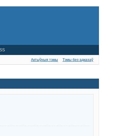
SS
Актыўныя тэмы
Тэмы без адказаў