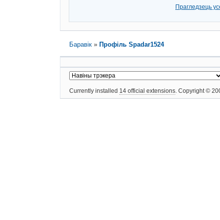
Прагледзець ус
Баравік
»
Профіль Spadar1524
Currently installed
14 official extensions
. Copyright © 