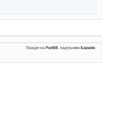
Працуе на
PunBB
, падтрымка
Баравік
.