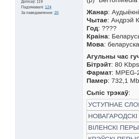
Допісаў:
119
Падзякавалі:
124
Жанар
: Аудыёкн
За паведамленне:
20
Чытае
: Андрэй 
Год
: ????
Краіна
: Беларус
Мова
: беларуск
Агульны час гу
Бітрэйт
: 80 Kbp
Фармат
: MPEG-2
Памер
: 732,1 M
Сьпіс трэкаў
:
УСТУПНАЕ СЛ
НОВАГАРОДСКІ 
ВІЛЕНСКІ ПЕРЫЯ
КРЭЎСКІ ПЕРЫЯ