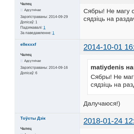
Чалец
Сябры! Не магу с
Адсутнічае
Зарэгістраваны:
2014-09-29
сядзіць на разда
Допісаў:
1
Падзякавалі:
1
За паведамленне:
1
ellexxxf
2014-10-01 16
Чалец
Адсутнічае
matiydenis на
Зарэгістраваны:
2014-09-16
Допісаў:
6
Сябры! Не маг
сядзіць на раз
Далучаюся!)
Тоўсты Дзік
2018-01-24 12
Чалец