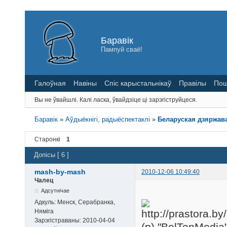
Баравік
Пампуй сваё!
Галоўная
Навіны
Спіс карыстальнікаў
Правілы
Пош
Вы не ўвайшлі.
Калі ласка, ўвайдзіце ці зарэгіструйцеся.
Баравік
»
Аўдыёкнігі, радыёспектаклі
»
Беларуская дзяржава
Старонкі
1
Допісы [ 6 ]
mash-by-mash
2010-12-06 10:49:40
Чалец
Адсутнічае
Адкуль:
Менск, Серабранка,
Няміга
Зарэгістраваны:
2010-04-04
(p) "BelTonMedia"