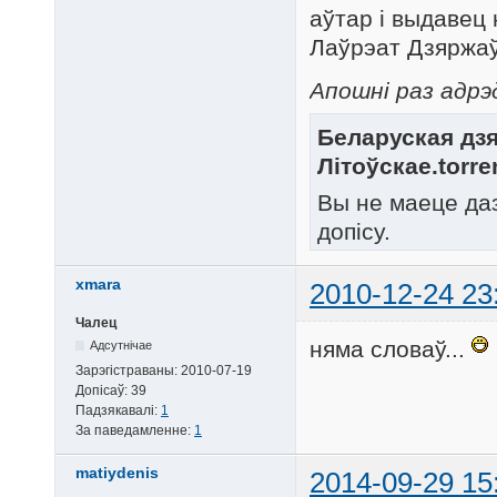
аўтар і выдавец
Лаўрэат Дзяржаўн
Апошні раз адрэ
Беларуская дзя
Літоўскае.torre
Вы не маеце да
допісу.
xmara
2010-12-24 23
Чалец
няма словаў...
Адсутнічае
Зарэгістраваны:
2010-07-19
Допісаў:
39
Падзякавалі:
1
За паведамленне:
1
matiydenis
2014-09-29 15