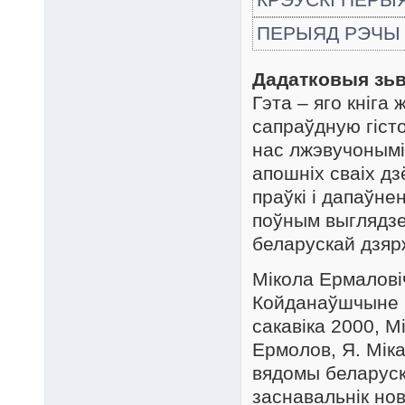
ПЕРЫЯД РЭЧЫ П
Дадатковыя зьв
Гэта – яго кніга
сапраўдную гіст
нас лжэвучонымі 
апошніх сваіх д
праўкі і дапаўн
поўным выглядзе
беларускай дзярж
Мікола Ермаловіч
Койданаўшчыне (
сакавіка 2000, М
Ермолов, Я. Мік
вядомы беларускі
заснавальнік но