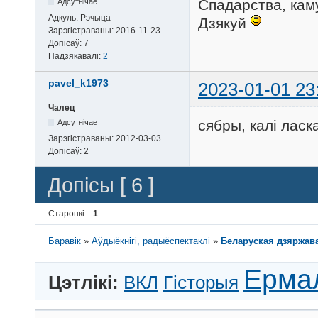
Спадарства, каму
Адсутнічае
Адкуль:
Рэчыца
Дзякуй
Зарэгістраваны:
2016-11-23
Допісаў:
7
Падзякавалі:
2
pavel_k1973
2023-01-01 23
Чалец
сябры, калі ласк
Адсутнічае
Зарэгістраваны:
2012-03-03
Допісаў:
2
Допісы [ 6 ]
Старонкі
1
Баравік
»
Аўдыёкнігі, радыёспектаклі
»
Беларуская дзяржава
Ерма
Цэтлікі:
ВКЛ
Гісторыя