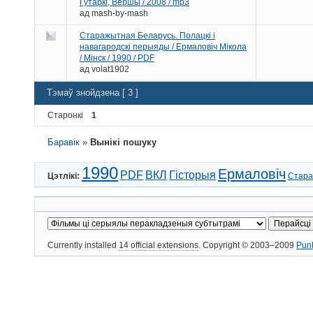
Гутаркі, Вершы / 2008 / mp3
ад
mash-by-mash
Старажытная Беларусь. Полацкі і
навагародскі перыяды / Ермаловіч Мікола
/ Мінск / 1990 / PDF
ад
volat1902
Тэмаў знойдзена [ 3 ]
Старонкі
1
Баравік
»
Вынікі пошуку
1990
Ермаловіч
PDF
ВКЛ
Гісторыя
Цэтлікі:
Стара
Currently installed
14 official extensions
. Copyright © 2003–2009
Pun