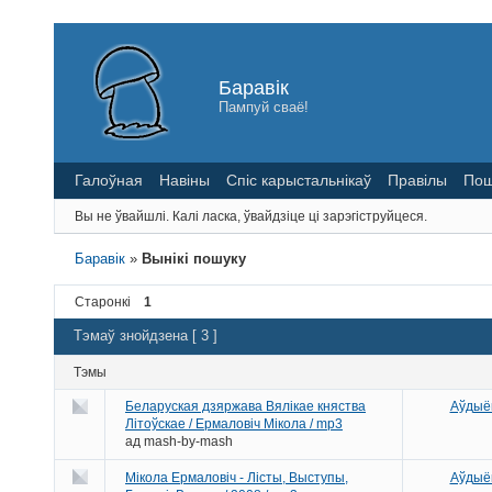
Баравік
Пампуй сваё!
Галоўная
Навіны
Спіс карыстальнікаў
Правілы
Пош
Вы не ўвайшлі.
Калі ласка, ўвайдзіце ці зарэгіструйцеся.
Баравік
»
Вынікі пошуку
Старонкі
1
Тэмаў знойдзена [ 3 ]
Тэмы
Беларуская дзяржава Вялікае княства
Аўдыёк
Літоўскае / Ермаловіч Мікола / mp3
ад
mash-by-mash
Мікола Ермаловіч - Лісты, Выступы,
Аўдыёк