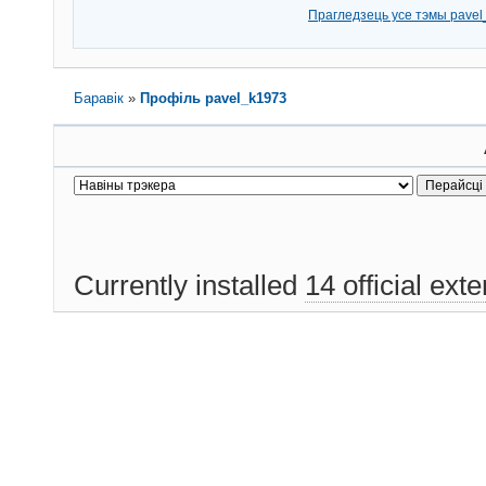
Прагледзець усе тэмы pave
Баравік
»
Профіль pavel_k1973
Currently installed
14 official ext