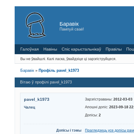
Баравік
Пампуй сваё!
Галоўная
Навіны
Спіс карыстальнікаў
Правілы
Пош
Вы не ўвайшлі.
Калі ласка, ўвайдзіце ці зарэгіструйцеся.
Баравік
»
Профіль pavel_k1973
Вітаю ў профілі pavel_k1973
pavel_k1973
Зарэгістраваны:
2012-03-03
Апошні допіс:
2023-09-18 22
Чалец
Допісы:
2
Допісы і тэмы
Прагледзець усе допісы pav