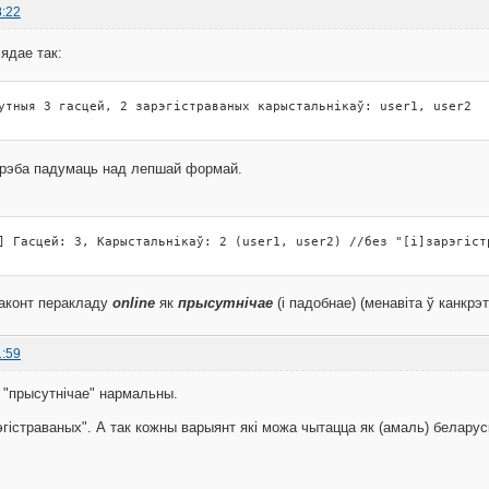
8:22
ядае так:
утныя 3 гасцей, 2 зарэгістраваных карыстальнікаў: user1, user2
трэба падумаць над лепшай формай.
] Гасцей: 3, Карыстальнікаў: 2 (user1, user2) //без "[i]зарэгіст
наконт перакладу
online
як
прысутнічае
(і падобнае) (менавіта ў канкрэ
1:59
с "прысутнічае" нармальны.
эгістраваных". А так кожны варыянт які можа чытацца як (амаль) беларус