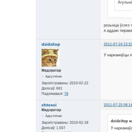
Агульна
розьніца ўсяго 
я аддаю перава
dzidzitop
2011-07-24 23:3
У наркамаўцы п
Мадэратар
Адсутнічае
Зарэгістраваны:
2010-02-22
Допісаў:
681
Падзякавалі:
78
chtosci
2011-07-25 08:1
Мадэратар
Адсутнічае
dzidzitop н
Зарэгістраваны:
2010-02-18
Допісаў:
1.507
У наркамаўц