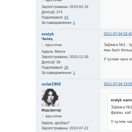
Зарэгістраваны:
2010-02-16
Допісаў:
374
Падзякавалі:
43
За паведамленне:
1
eratyk
2011-07-04 02:4
Чалец
Заўвага №1 - т
Адсутнічае
яны былі больш
Адкуль:
Менск
Зарэгістраваны:
2010-12-30
У хуткім часе п
Допісаў:
39
Падзякавалі:
28
За паведамленне:
1
volat1902
2011-07-04 15:0
eratyk напі
Заўвага №1 
Мадэратар
фразы, каб 
Адсутнічае
У хуткім ча
Адкуль:
дроўцы?
Зарэгістраваны:
2010-07-22