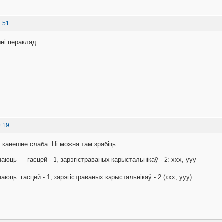
1:51
ні пераклад
9:19
т канешне слаба. Ці можна там зрабіць
аюць — гасцей - 1, зарэгістраваных карыстальнікаў - 2: ххх, ууу
аюць: гасцей - 1, зарэгістраваных карыстальнікаў - 2 (ххх, ууу)