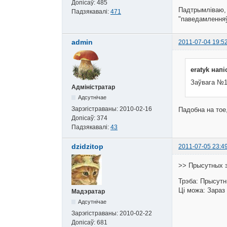
Допісаў:
485
Падтрымліваю, 
Падзякавалі:
471
"паведамленняў"
admin
2011-07-04 19:5
eratyk напі
Заўвага №1
Адміністратар
Адсутнічае
Зарэгістраваны:
2010-02-16
Падобна на тое
Допісаў:
374
Падзякавалі:
43
dzidzitop
2011-07-05 23:4
>> Прысутных за
Трэба: Прысутн
Ці можа: Зараз
Мадэратар
Адсутнічае
Зарэгістраваны:
2010-02-22
Допісаў:
681