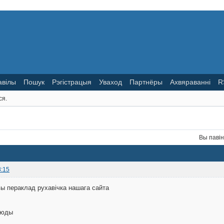
авілы
Пошук
Рэгістрацыя
Уваход
Партнёры
Ахвяраванні
R
ся.
Вы паві
8:15
ы пераклад рухавічка нашага сайта
сюды