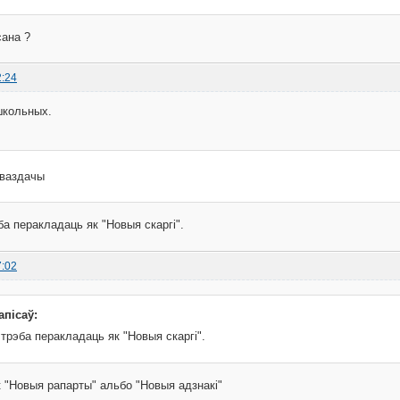
сана ?
2:24
школьных.
ваздачы
ба перакладаць як "Новыя скаргі".
7:02
апісаў:
 трэба перакладаць як "Новыя скаргі".
к "Новыя рапарты" альбо "Новыя адзнакі"