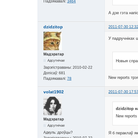
Падзякавалі:
3464
А дзе гэта напі
dzidzitop
2011-07-30 12:3
У падручніках 
Мадэратар
Новыя спра
Адсутнічае
Зарэгістраваны:
2010-02-22
Допісаў:
681
New reports трэ
Падзякавалі:
78
volat1902
2011-07-30 17:5
dzidzitop н
New reports
Мадэратар
Адсутнічае
Адкуль:
дроўцы?
Я б пераклаў я
Зарэгістраваны:
2010-07-22