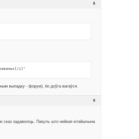
8
раваных[/i]"
тным выпадку - форум), бо доўга вагаўся.
9
кі сказ задаволіць. Пакуль што нейкая кітайшчына