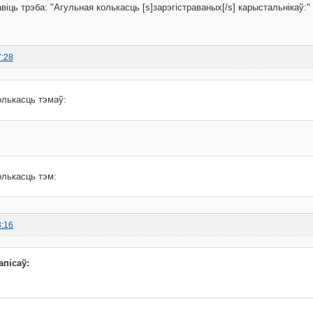
іць трэба: "Агульная колькасць [s]зарэгістраваных[/s] карыстальнікаў:"
7:28
олькасць тэмаў:
олькасць тэм:
3:16
апісаў: