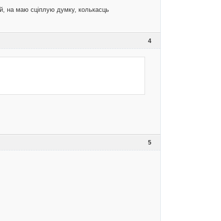
й, на маю сціплую думку, колькасць
4
5