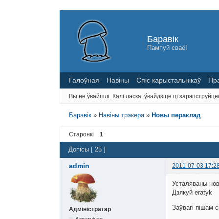
Баравік
Пампуй сваё!
Галоўная
Навіны
Спіс карыстальнікаў
Пр
Вы не ўвайшлі.
Калі ласка, ўвайдзіце ці зарэгіструйце
Баравік
»
Навіны трэкера
»
Новы пераклад
Старонкі
1
Допісы [ 25 ]
admin
2011-07-03 17:2
Усталяваны нов
Дзякуй eratyk
Заўвагі пішам 
Адміністратар
Адсутнічае