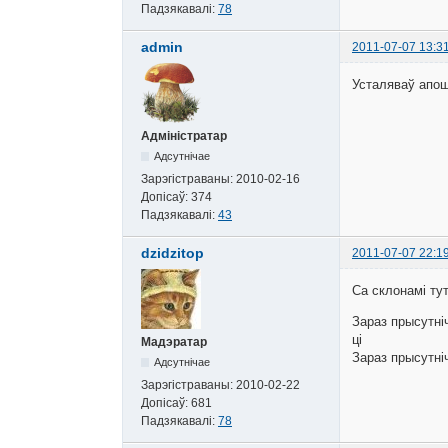
Падзякавалі:
78
admin
2011-07-07 13:3
Усталяваў апош
Адміністратар
Адсутнічае
Зарэгістраваны:
2010-02-16
Допісаў:
374
Падзякавалі:
43
dzidzitop
2011-07-07 22:1
Са склонамі ту
Зараз прысутніч
ці
Мадэратар
Зараз прысутніч
Адсутнічае
Зарэгістраваны:
2010-02-22
Допісаў:
681
Падзякавалі:
78