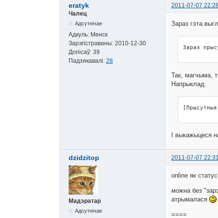
eratyk
2011-07-07 22:2
Чалец
Зараз гэта выгл
Адсутнічае
Адкуль:
Менск
Зарэгістраваны:
2010-12-30
Зараз прыс
Допісаў:
39
Падзякавалі:
28
Так, магчыма, 
Напрыклад:
[Прысутныя
І выкажыцеся 
dzidzitop
2011-07-07 22:3
online як стату
можна без "зар
атрымалася
Мадэратар
Адсутнічае
====