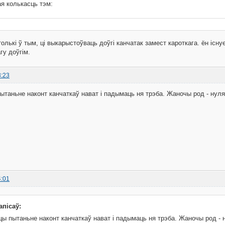
я колькасць тэм:
толькі ў тым, ці выкарыстоўваць доўгі канчатак замест кароткага. ён існу
гу доўгім.
3:23
ытаньне наконт канчаткаў нават і падымаць ня трэба. Жаночы род - нуля
4:01
апісаў:
ы пытаньне наконт канчаткаў нават і падымаць ня трэба. Жаночы род - 