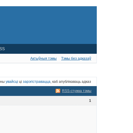
SS
Актыўныя тэмы
Тэмы без адказаў
нны
увайсці
ці
зарэгістравацца
, каб апублікаваць адказ
RSS-стужка тэмы
1