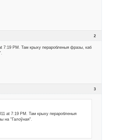
2
 at 7:19 PM. Там крыху пераробленыя фразы, каб
".
3
2011 at 7:19 PM. Там крыху пераробленыя
ы на "Галоўная".