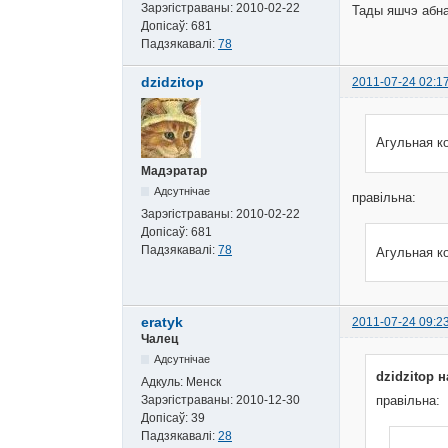
Зарэгістраваны:
2010-02-22
Тады яшчэ абнав
Допісаў:
681
Падзякавалі:
78
dzidzitop
2011-07-24 02:1
Агульная к
Мадэратар
Адсутнічае
правільна:
Зарэгістраваны:
2010-02-22
Допісаў:
681
Падзякавалі:
78
Агульная к
eratyk
2011-07-24 09:2
Чалец
Адсутнічае
dzidzitop н
Адкуль:
Менск
Зарэгістраваны:
2010-12-30
правільна:
Допісаў:
39
Падзякавалі:
28