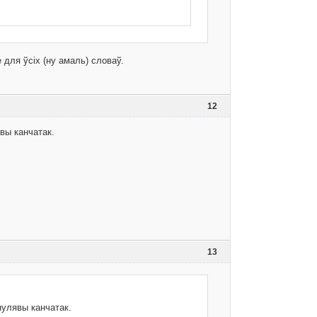
е для ўсіх (ну амаль) словаў.
12
вы канчатак.
13
нулявы канчатак.