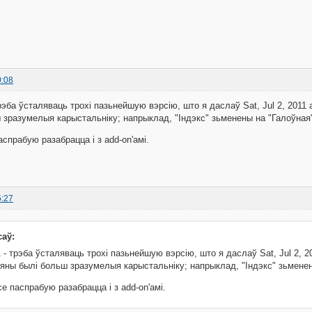
0:08
рэба ўсталяваць трохі пазьнейшую вэрсію, што я даслаў Sat, Jul 2, 2011
 зразумелыя карыстальніку; напрыклад, "Індэкс" зьменены на "Галоўная
аспрабую разабрацца і з add-on'амі.
5:27
саў:
- трэба ўсталяваць трохі пазьнейшую вэрсію, што я даслаў Sat, Jul 2, 
яны былі больш зразумелыя карыстальніку; напрыклад, "Індэкс" зьменен
се паспрабую разабрацца і з add-on'амі.