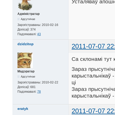
Усталяваў апошн
Адміністратар
Адсутнічае
Зарэгістраваны:
2010-02-16
Допісаў:
374
Падзякавалі:
43
dzidzitop
2011-07-07 22
Са склонамі тут
Зараз прысутніч
Мадэратар
карыстальнікаў - 
Адсутнічае
ці
Зарэгістраваны:
2010-02-22
Допісаў:
681
Зараз прысутніча
Падзякавалі:
78
карыстальнікаў - 
eratyk
2011-07-07 22