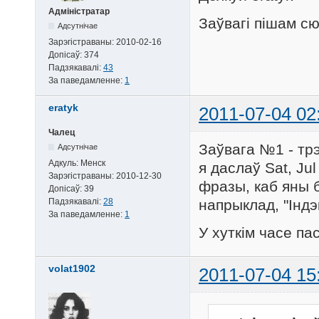
Адміністратар
Заўвагі пішам с
Адсутнічае
Зарэгістраваны:
2010-02-16
Допісаў:
374
Падзякавалі:
43
За паведамленне:
1
eratyk
2011-07-04 02
Чалец
Заўвага №1 - тр
Адсутнічае
Адкуль:
Менск
я даслаў Sat, Ju
Зарэгістраваны:
2010-12-30
фразы, каб яны 
Допісаў:
39
Падзякавалі:
28
напрыклад, "Індэ
За паведамленне:
1
У хуткім часе па
volat1902
2011-07-04 15