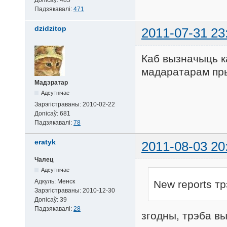
Допісаў:
485
Падзякавалі:
471
dzidzitop
2011-07-31 23
Каб вызначыць к
мадаратарам пры 
Мадэратар
Адсутнічае
Зарэгістраваны:
2010-02-22
Допісаў:
681
Падзякавалі:
78
eratyk
2011-08-03 20
Чалец
Адсутнічае
Адкуль:
Менск
New reports тр
Зарэгістраваны:
2010-12-30
Допісаў:
39
Падзякавалі:
28
згодны, трэба вы