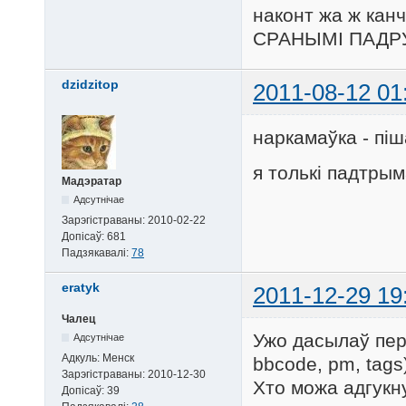
наконт жа ж ка
СРАНЫМІ ПАДРУЧ
dzidzitop
2011-08-12 01
наркамаўка - піш
я толькі падтрым
Мадэратар
Адсутнічае
Зарэгістраваны:
2010-02-22
Допісаў:
681
Падзякавалі:
78
eratyk
2011-12-29 19
Чалец
Ужо дасылаў пер
Адсутнічае
Адкуль:
Менск
bbcode, pm, tags
Зарэгістраваны:
2010-12-30
Хто можа адгукн
Допісаў:
39