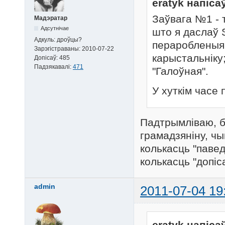
eratyk напіса
Заўвага №1 - 
Мадэратар
Адсутнічае
што я даслаў S
Адкуль:
дроўцы?
пераробленыя
Зарэгістраваны:
2010-07-22
карыстальніку
Допісаў:
485
Падзякавалі:
471
"Галоўная".
У хуткім часе 
Падтрымліваю, б
грамадзяніну, чы
колькасць "павед
колькасць "допіс
admin
2011-07-04 19
eratyk напіса