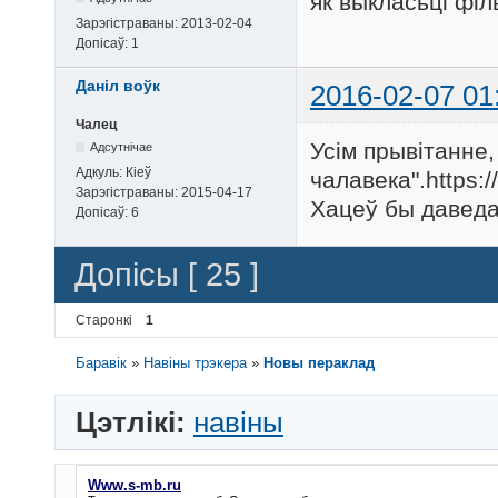
як выкласьці філ
Зарэгістраваны:
2013-02-04
Допісаў:
1
Даніл воўк
2016-02-07 01
Чалец
Усім прывітанне
Адсутнічае
Адкуль:
Кіеў
чалавека".https
Зарэгістраваны:
2015-04-17
Хацеў бы давед
Допісаў:
6
Допісы [ 25 ]
Старонкі
1
Баравік
»
Навіны трэкера
»
Новы пераклад
Цэтлікі:
навіны
Www.s-mb.ru