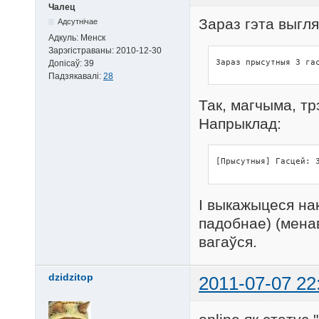
Чалец
Зараз гэта выгля
Адсутнічае
Адкуль:
Менск
Зарэгістраваны:
2010-12-30
Зараз прысутныя 3 га
Допісаў:
39
Падзякавалі:
28
Так, магчыма, т
Напрыклад:
[Прысутныя] Гасцей: 
І выкажыцеся на
падобнае) (менав
вагаўся.
dzidzitop
2011-07-07 22