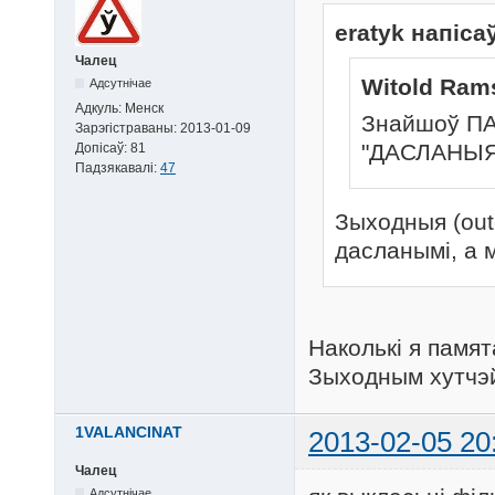
eratyk напіса
Чалец
Witold Ram
Адсутнічае
Адкуль:
Менск
Знайшоў ПА
Зарэгістраваны:
2013-01-09
"ДАСЛАНЫЯ"
Допісаў:
81
Падзякавалі:
47
Зыходныя (out
дасланымі, а м
Наколькі я памята
Зыходным хутчэй
1VALANCINAT
2013-02-05 20
Чалец
Адсутнічае