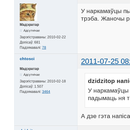
У наркамаўцы пы
трэба. Жаночы р
Мадэратар
Адсутнічае
Зарэгістраваны:
2010-02-22
Допісаў:
681
Падзякавалі:
78
chtosci
2011-07-25 08
Мадэратар
Адсутнічае
dzidzitop напі
Зарэгістраваны:
2010-02-18
Допісаў:
1.507
У наркамаўцы 
Падзякавалі:
3464
падымаць ня т
А дзе гэта напіс