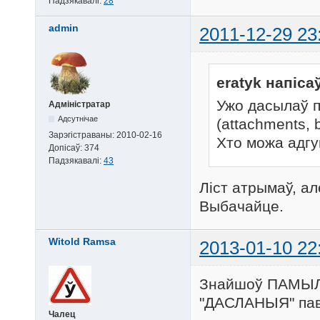
Падзякавалі:
28
admin
2011-12-29 23
eratyk напіса
Ужо дасылаў 
Адміністратар
Адсутнічае
(attachments, 
Зарэгістраваны:
2010-02-16
Хто можа адгу
Допісаў:
374
Падзякавалі:
43
Ліст атрымаў, ал
Выбачайце.
Witold Ramsa
2013-01-10 22
Знайшоў ПАМЫЛК
"ДАСЛАНЫЯ" пав
Чалец