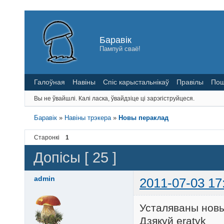
Баравік
Пампуй сваё!
Галоўная
Навіны
Спіс карыстальнікаў
Правілы
Пош
Вы не ўвайшлі.
Калі ласка, ўвайдзіце ці зарэгіструйцеся.
Баравік
»
Навіны трэкера
»
Новы пераклад
Старонкі
1
Допісы [ 25 ]
admin
2011-07-03 17
Усталяваны новы
Дзякуй eratyk