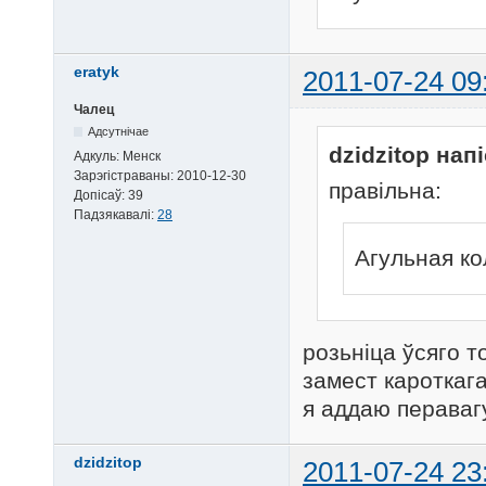
eratyk
2011-07-24 09
Чалец
Адсутнічае
dzidzitop напі
Адкуль:
Менск
Зарэгістраваны:
2010-12-30
правільна:
Допісаў:
39
Падзякавалі:
28
Агульная ко
розьніца ўсяго т
замест кароткага
я аддаю перавагу
dzidzitop
2011-07-24 23