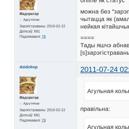
online як статус
можна без "зарэг
Мадэратар
чытацца як (амал
Адсутнічае
нейкая кітайшч
Зарэгістраваны:
2010-02-22
Допісаў:
681
====
Падзякавалі:
78
Тады яшчэ абнав
[s]зарэгістраван
dzidzitop
2011-07-24 02
Агульная коль
Мадэратар
Адсутнічае
правільна:
Зарэгістраваны:
2010-02-22
Допісаў:
681
Падзякавалі:
78
Агульная коль