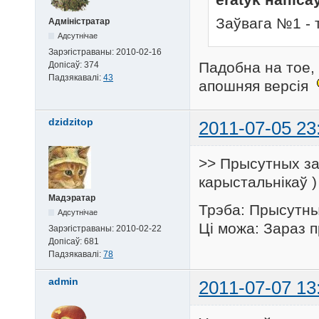
Заўвага №1 - 
Адміністратар
Адсутнічае
Зарэгістраваны:
2010-02-16
Падобна на тое,
Допісаў:
374
Падзякавалі:
43
апошняя версія
dzidzitop
2011-07-05 23
>> Прысутных зар
карыстальнікаў )
Мадэратар
Трэба: Прысутны
Адсутнічае
Ці можа: Зараз п
Зарэгістраваны:
2010-02-22
Допісаў:
681
Падзякавалі:
78
admin
2011-07-07 13