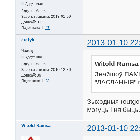
Адсутнічае
Адкуль:
Менск
Зарэгістраваны:
2013-01-09
Допісаў:
81
Падзякавалі:
47
eratyk
2013-01-10 22
Чалец
Адсутнічае
Witold Ramsa 
Адкуль:
Менск
Зарэгістраваны:
2010-12-30
Знайшоў ПАМЫ
Допісаў:
39
"ДАСЛАНЫЯ" п
Падзякавалі:
28
Зыходныя (outgo
могуць і ня быць
Witold Ramsa
2013-01-10 22