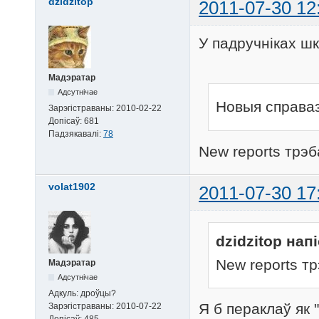
dzidzitop
2011-07-30 12
У падручніках ш
Мадэратар
Адсутнічае
Новыя справа
Зарэгістраваны:
2010-02-22
Допісаў:
681
Падзякавалі:
78
New reports трэб
volat1902
2011-07-30 17
dzidzitop напі
New reports тр
Мадэратар
Адсутнічае
Адкуль:
дроўцы?
Я б пераклаў як 
Зарэгістраваны:
2010-07-22