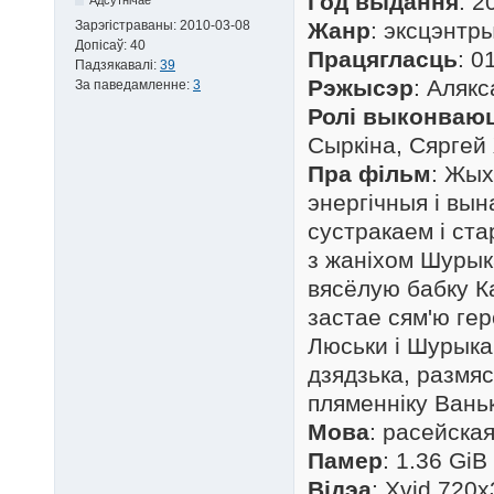
Год выдання
: 2
Зарэгістраваны:
2010-03-08
Жанр
: эксцэнтр
Допісаў:
40
Працягласць
: 0
Падзякавалі:
39
Рэжысэр
: Аляк
За паведамленне:
3
Ролі выконваю
Сыркіна, Сяргей
Пра фільм
: Жых
энергічныя і вы
сустракаем і ста
з жаніхом Шурыка
вясёлую бабку К
застае сям'ю ге
Люськи і Шурыка
дзядзька, размя
пляменніку Ваньк
Мова
: расейска
Памер
: 1.36 GiB
Відэа
: Xvid 720x