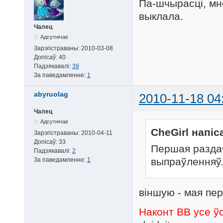
Па-шчырасці, мн
выклала.
Чалец
Адсутнічае
Зарэгістраваны:
2010-03-08
Допісаў:
40
Падзякавалі:
39
За паведамленне:
1
abyruolag
2010-11-18 04
Чалец
Адсутнічае
CheGirl напіс
Зарэгістраваны:
2010-04-11
Допісаў:
33
Першая разда
Падзякавалі:
2
выпраўленняў
За паведамленне:
1
віншую - мая пе
Наконт BB усе ў