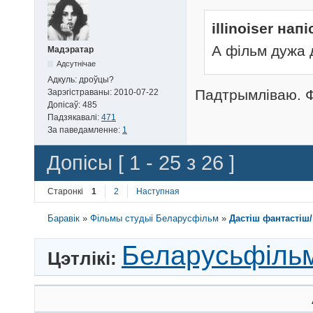
illinoiser напі
А фiльм дужа 
Мадэратар
Адсутнічае
Адкуль:
дроўцы?
Падтрымліваю. Ф
Зарэгістраваны:
2010-07-22
Допісаў:
485
Падзякавалі:
471
За паведамленне:
1
Допісы [ 1 - 25 з 26 ]
Старонкі
1
2
Наступная
Баравік
»
Фільмы студыі Беларусфільм
»
Дастіш фантастіш
Беларусьфіль
Цэтлікі: