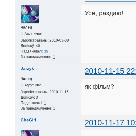
Усё, раздаю!
Чалец
Адсутнічае
Зарэгістраваны:
2010-03-08
Допісаў:
40
Падзякавалі:
39
За паведамленне:
1
Jarzyk
2010-11-15 22
Чалец
як фiльм?
Адсутнічае
Зарэгістраваны:
2010-11-15
Допісаў:
3
Падзякавалі:
1
За паведамленне:
1
CheGirl
2010-11-17 10