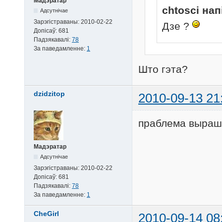
Мадэратар
chtosci нап
Адсутнічае
Зарэгістраваны:
2010-02-22
Дзе ?
Допісаў:
681
Падзякавалі:
78
За паведамленне:
1
Што гэта?
dzidzitop
2010-09-13 21
праблема выра
Мадэратар
Адсутнічае
Зарэгістраваны:
2010-02-22
Допісаў:
681
Падзякавалі:
78
За паведамленне:
1
CheGirl
2010-09-14 08