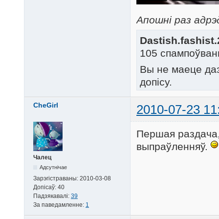
Апошні раз адрэд
Dastish.fashist
105 спампоўван
Вы не маеце да
допісу.
CheGirl
2010-07-23 11
Першая раздача
выпраўленняў.
Чалец
Адсутнічае
Зарэгістраваны:
2010-03-08
Допісаў:
40
Падзякавалі:
39
За паведамленне:
1