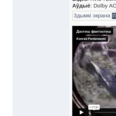
Аўдыё
: Dolby A
Здымкі экрана
П