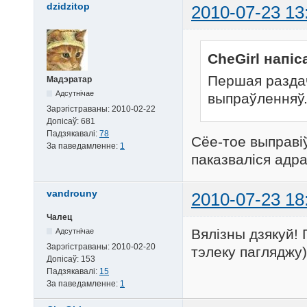
dzidzitop
2010-07-23 13
CheGirl напіс
Першая разда
Мадэратар
Адсутнічае
выпраўленняў
Зарэгістраваны:
2010-02-22
Допісаў:
681
Падзякавалі:
78
Сёе-тое выправіў
За паведамленне:
1
паказваліся адра
vandrouny
2010-07-23 18
Чалец
Вялізны дзякуй! 
Адсутнічае
Зарэгістраваны:
2010-02-20
тэлеку пагляджу)
Допісаў:
153
Падзякавалі:
15
За паведамленне:
1