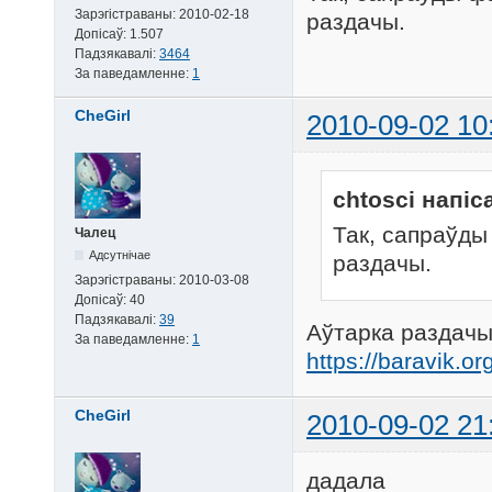
Зарэгістраваны:
2010-02-18
раздачы.
Допісаў:
1.507
Падзякавалі:
3464
За паведамленне:
1
CheGirl
2010-09-02 10
chtosci напіс
Так, сапраўды
Чалец
Адсутнічае
раздачы.
Зарэгістраваны:
2010-03-08
Допісаў:
40
Падзякавалі:
39
Аўтарка раздачы
За паведамленне:
1
https://baravik.or
CheGirl
2010-09-02 21
дадала