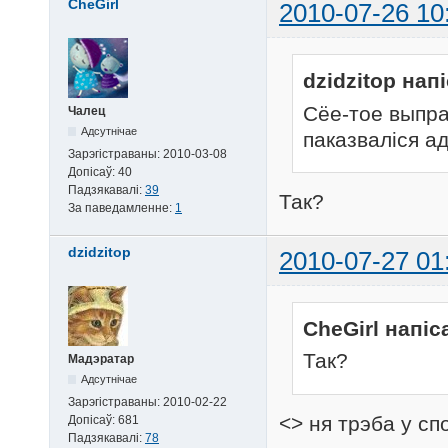
CheGirl
2010-07-26 10
dzidzitop напі
Сёе-тое выправ
Чалец
Адсутнічае
паказваліся ад
Зарэгістраваны:
2010-03-08
Допісаў:
40
Падзякавалі:
39
Так?
За паведамленне:
1
dzidzitop
2010-07-27 01
CheGirl напіс
Так?
Мадэратар
Адсутнічае
Зарэгістраваны:
2010-02-22
<> ня трэба у сп
Допісаў:
681
Падзякавалі:
78