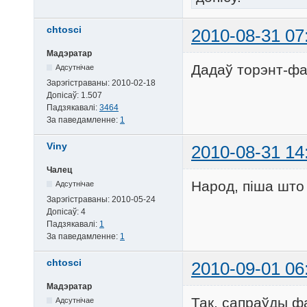
chtosci
2010-08-31 07
Мадэратар
Дадаў торэнт-фа
Адсутнічае
Зарэгістраваны:
2010-02-18
Допісаў:
1.507
Падзякавалі:
3464
За паведамленне:
1
Viny
2010-08-31 14
Чалец
Народ, піша што In
Адсутнічае
Зарэгістраваны:
2010-05-24
Допісаў:
4
Падзякавалі:
1
За паведамленне:
1
chtosci
2010-09-01 06
Мадэратар
Так, сапраўды ф
Адсутнічае