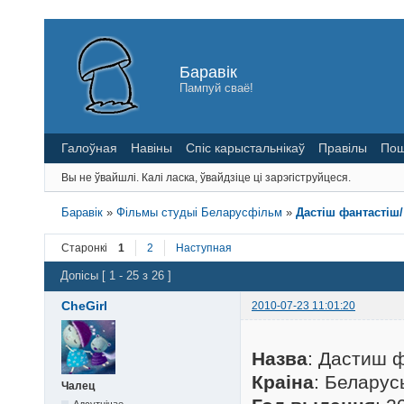
Баравік
Пампуй сваё!
Галоўная
Навіны
Спіс карыстальнікаў
Правілы
Пош
Вы не ўвайшлі.
Калі ласка, ўвайдзіце ці зарэгіструйцеся.
Баравік
»
Фільмы студыі Беларусфільм
»
Дастіш фантастіш
Старонкі
1
2
Наступная
Допісы [ 1 - 25 з 26 ]
CheGirl
2010-07-23 11:01:20
Назва
: Дастиш 
Краіна
: Беларус
Чалец
Адсутнічае