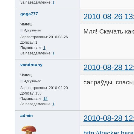
За паведамленне:
1
goga777
2010-08-26 13
Чалец
Мля! Скачать ка
Адсутнічае
Зарэгістраваны:
2010-08-26
Допісаў:
1
Падзякавалі:
1
За паведамленне:
1
vandrouny
2010-08-28 12
Чалец
сапраўды, спасы
Адсутнічае
Зарэгістраваны:
2010-02-20
Допісаў:
153
Падзякавалі:
15
За паведамленне:
1
admin
2010-08-28 12
http://tracker.b