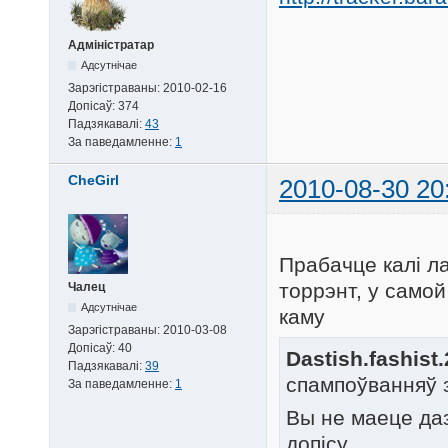
Адміністратар
Адсутнічае
Зарэгістраваны:
2010-02-16
Допісаў:
374
Падзякавалі:
43
За паведамленне:
1
CheGirl
2010-08-30 20
Прабачце калі ла
торрэнт, у само
Чалец
Адсутнічае
каму
Зарэгістраваны:
2010-03-08
Допісаў:
40
Dastish.fashist
Падзякавалі:
39
спампоўванняў 
За паведамленне:
1
Вы не маеце да
допісу.