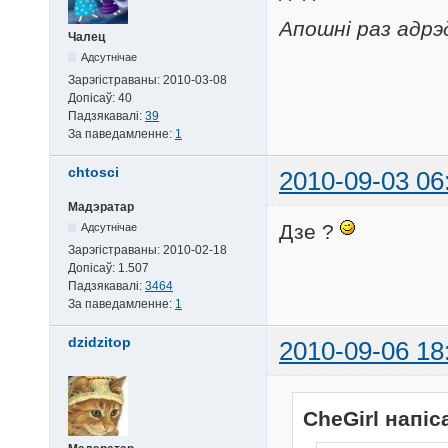
Апошні раз адрэд
Чалец
Адсутнічае
Зарэгістраваны:
2010-03-08
Допісаў:
40
Падзякавалі:
39
За паведамленне:
1
chtosci
2010-09-03 06
Мадэратар
Дзе ?
Адсутнічае
Зарэгістраваны:
2010-02-18
Допісаў:
1.507
Падзякавалі:
3464
За паведамленне:
1
dzidzitop
2010-09-06 18
CheGirl напіс