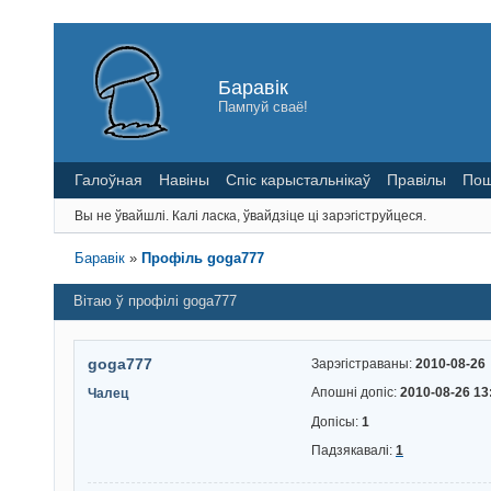
Баравік
Пампуй сваё!
Галоўная
Навіны
Спіс карыстальнікаў
Правілы
Пош
Вы не ўвайшлі.
Калі ласка, ўвайдзіце ці зарэгіструйцеся.
Баравік
»
Профіль goga777
Вітаю ў профілі goga777
goga777
Зарэгістраваны:
2010-08-26
Апошні допіс:
2010-08-26 13
Чалец
Допісы:
1
Падзякавалі:
1