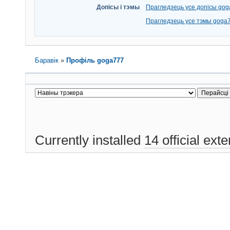
Допісы і тэмы
Прагледзець усе допісы go
Прагледзець усе тэмы goga
Баравік
»
Профіль goga777
Currently installed
14 official ext