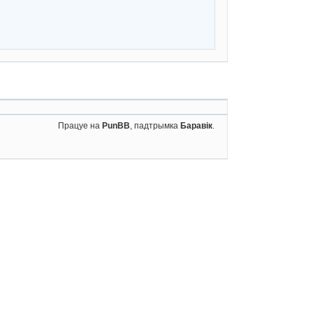
Працуе на
PunBB
, падтрымка
Баравік
.