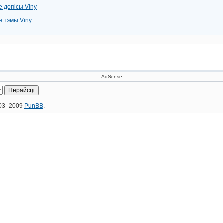
е допісы Viny
е тэмы Viny
AdSense
2003–2009
PunBB
.