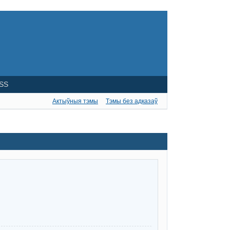
SS
Актыўныя тэмы
Тэмы без адказаў