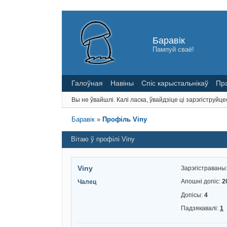
Баравік
Пампуй сваё!
Галоўная
Навіны
Спіс карыстальнікаў
Пр
Вы не ўвайшлі.
Калі ласка, ўвайдзіце ці зарэгіструйце
Баравік
»
Профіль Viny
Вітаю ў профілі Viny
Viny
Зарэгістраваны
Апошні допіс:
2
Чалец
Допісы:
4
Падзякавалі:
1