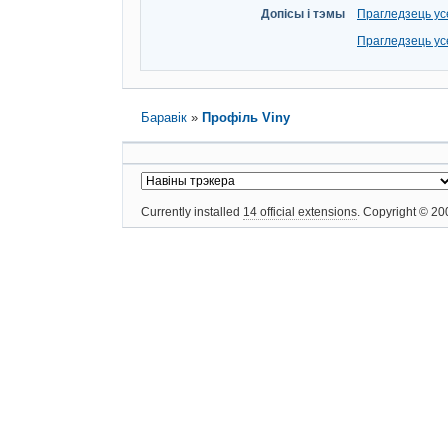
Допісы і тэмы
Прагледзець ус
Прагледзець ус
Баравік
»
Профіль Viny
Currently installed
14 official extensions
. Copyright © 