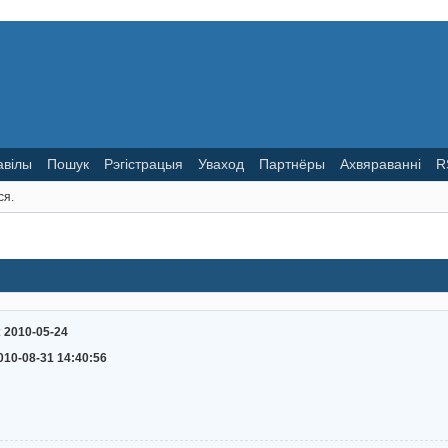
авілы
Пошук
Рэгістрацыя
Уваход
Партнёры
Ахвяраванні
R
ся.
:
2010-05-24
010-08-31 14:40:56