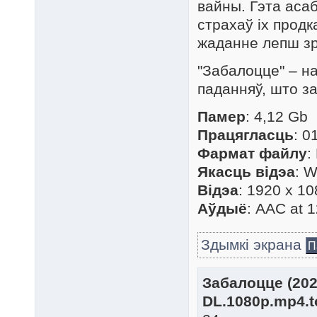
вайны. Гэта асаб
страхаў іх продк
жаданне лепш зр
"Забалоцце" – на
паданняў, што з
Памер
: 4,12 Gb
Працягласць
: 0
Фармат файлу
:
Якасць відэа
: 
Відэа
: 1920 x 10
Аўдыё
: AAC at 1
Здымкі экрана
П
Забалоцце (202
DL.1080p.mp4.t