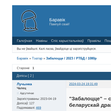
Баравік
Пампуй сваё!
Галоўная
Навіны
Спіс карыстальнікаў
Правілы
Пош
Вы не ўвайшлі.
Калі ласка, ўвайдзіце ці зарэгіструйцеся.
Баравік
»
Тэатар
»
Забалоцце / 2023 / РТБД / 1080p
Старонкі
1
Допісы [ 2 ]
Лучынка
2024-03-24 19:31:49
Чалец
Адсутнічае
"Забалоцце" – 
Зарэгістраваны:
2023-04-19
Допісаў:
127
беларускай дра
Падзякавалі:
469