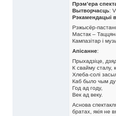
Прэм’ера спект
Вытворчасць
: 
Рэкамендацыі 
Рэжысёр-пастано
Мастак – Таццян
Кампазітар і муз
Апісанне
:
Прыхадзіце, дзяд
К свайму сталу, 
Хлеба-солі засы
Каб было чым ду
Год ад году,
Век ад веку.
Аснова спектакля
братах, якія не 