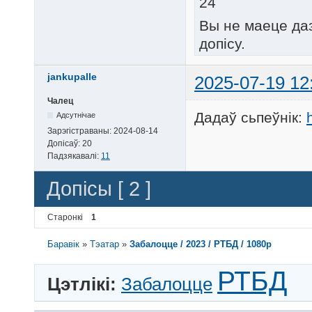
24
Вы не маеце да
допісу.
jankupalle
2025-07-19 12
Чалец
Дадаў сьпеўнік:
Адсутнічае
Зарэгістраваны:
2024-08-14
Допісаў:
20
Падзякавалі:
11
Допісы [ 2 ]
Старонкі
1
Баравік
»
Тэатар
»
Забалоцце / 2023 / РТБД / 1080p
РТБД
Цэтлікі:
Забалоцце