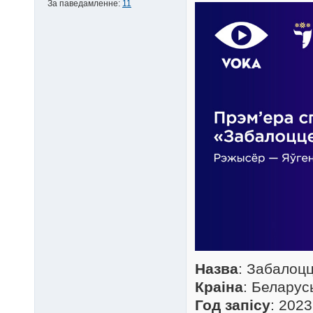
За паведамленне:
11
Назва
: Забалоцц
Краіна
: Беларус
Год запісу
: 2023