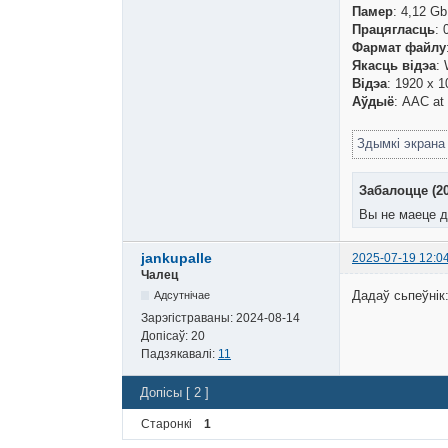
Памер
: 4,12 Gb
Працягласць
: 
Фармат файлу
Якасць відэа
:
Відэа
: 1920 x 1
Аўдыё
: AAC at
Здымкі экран
Забалоцце (2
Вы не маеце д
jankupalle
2025-07-19 12:0
Чалец
Дадаў сьпеўнік
Адсутнічае
Зарэгістраваны:
2024-08-14
Допісаў:
20
Падзякавалі:
11
Допісы [ 2 ]
Старонкі
1