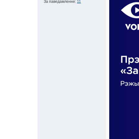
За паведамленне:
11