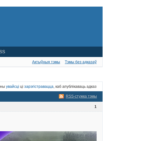
SS
Актыўныя тэмы
Тэмы без адказаў
нны
увайсці
ці
зарэгістравацца
, каб апублікаваць адказ
RSS-стужка тэмы
1