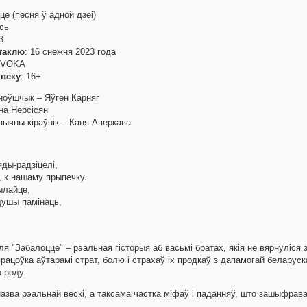
це (песня ў адной дзеі)
сь
3
таклю
: 16 снежня 2023 года
 VOKA
 веку
: 16+
ноўшчык – Яўген Карняг
на Нерсісян
зычны кіраўнік – Каця Аверкава
яды-радзіцелі,
, к нашаму прыпечку.
ылайце,
душы памінаць,
ля "Забалоцце" – рэальная гісторыя аб васьмі братах, якія не вярнуліся
працоўка аўтарамі страт, болю і страхаў іх продкаў з дапамогай беларус
 роду.
назва рэальнай вёскі, а таксама частка міфаў і паданняў, што зашыфрав