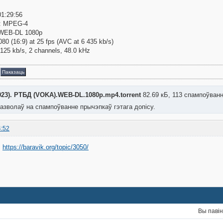
01:29:56
: MPEG-4
 WEB-DL 1080p
080 (16:9) at 25 fps (AVC at 6 435 kb/s)
 125 kb/s, 2 channels, 48.0 kHz
а
Паказаць
023). РТБД (VOKA).WEB-DL.1080p.mp4.torrent
82.69 кБ, 113 спампоўванн
азволаў на спампоўванне прычэпкаў гэтага допісу.
4:52
:
https://baravik.org/topic/3050/
Вы паві