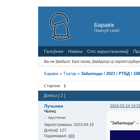
Баравік
Пампуй сваё!
Галоўная
Навіны
Спіс карыстальнікаў
Пр
Вы не ўвайшлі.
Калі ласка, ўвайдзіце ці зарэгіструйце
Баравік
»
Тэатар
»
Забалоцце / 2023 / РТБД / 10
Старонкі
1
Допісы [ 2 ]
Лучынка
2024-03-24 19:3
Чалец
Адсутнічае
"Забалоцце" – 
Зарэгістраваны:
2023-04-19
Допісаў:
127
Падзякавалі:
469