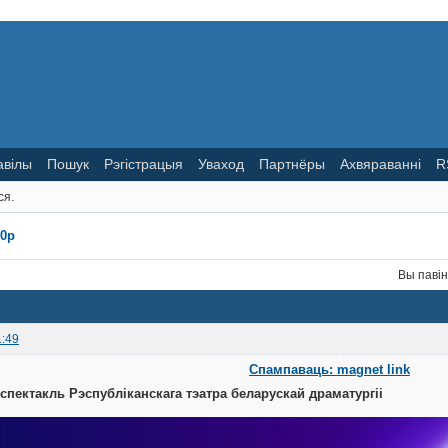
авілы
Пошук
Рэгістрацыя
Уваход
Партнёры
Ахвяраванні
R
ся.
80p
Вы паві
1:49
Спампаваць: magnet link
спектакль Рэспубліканскага тэатра беларускай драматургіі