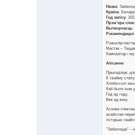
Назва
: Забалоц
Краіна
: Белару
Год запісу
: 202
Прэм’ера спек
Вытворчасць
:
Рэкамендацыі
Рэжысёр-паста
Мастак – Тацця
Кампазітар і му
Апісанне
:
Прыхадзіце, дз
К свайму сталу
Хлеба-солі зас
Каб было чым 
Год ад году,
Век ад веку.
Аснова спектак
асабістая пера
гісторыю свайго
"Забалоцце" – 