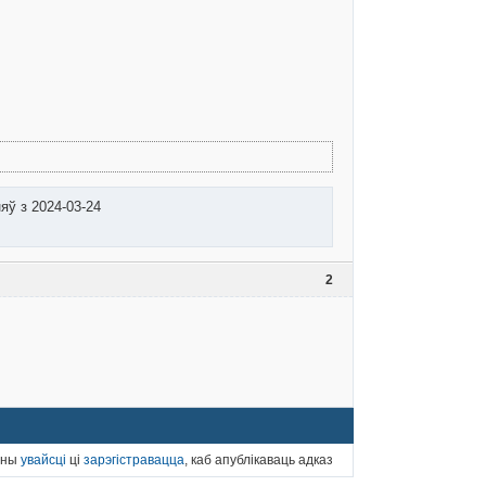
яў з 2024-03-24
2
нны
увайсці
ці
зарэгістравацца
, каб апублікаваць адказ