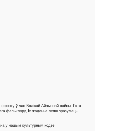
 з фронту ў час Вялікай Айчыннай вайны. Гэта
кага фальклору, іх жаданне лепш зразумець
ана ў нашым культурным кодзе.