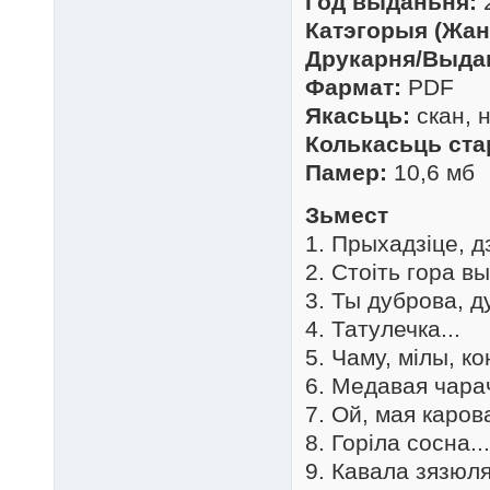
Год выданьня:
Катэгорыя (Жан
Друкарня/Выда
Фармат:
PDF
Якасьць:
скан, 
Колькасьць ста
Памер:
10,6 мб
Зьмест
1. Прыхадзіце, дз
2. Стоіть гора вы
3. Ты дуброва, д
4. Татулечка...
5. Чаму, мілы, ко
6. Медавая чарач
7. Ой, мая карова
8. Горіла сосна...
9. Кавала зязюля