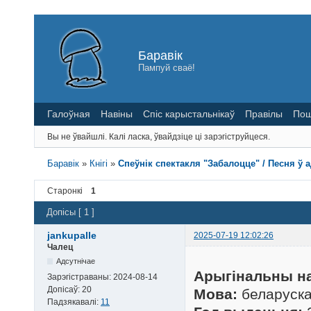
Баравік
Пампуй сваё!
Галоўная
Навіны
Спіс карыстальнікаў
Правілы
Пош
Вы не ўвайшлі.
Калі ласка, ўвайдзіце ці зарэгіструйцеся.
Баравік
»
Кнігі
»
Спеўнік спектакля "Забалоцце" / Песня ў ад
Старонкі
1
Допісы [ 1 ]
jankupalle
2025-07-19 12:02:26
Чалец
Адсутнічае
Арыгінальны на
Зарэгістраваны:
2024-08-14
Допісаў:
20
Мова:
беларуск
Падзякавалі:
11