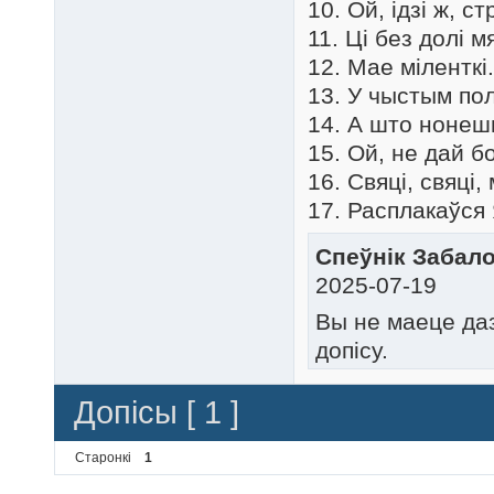
10. Ой, ідзі ж, ст
11. Ці без долі м
12. Мае міленткі.
13. У чыстым пол
14. А што нонешн
15. Ой, не дай бо
16. Свяці, свяці,
17. Расплакаўся 
Спеўнік Забало
2025-07-19
Вы не маеце да
допісу.
Допісы [ 1 ]
Старонкі
1