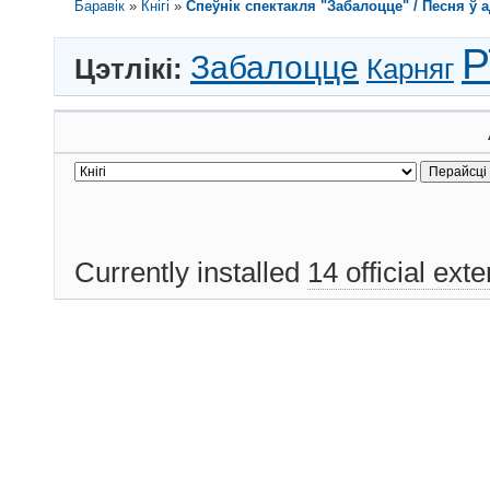
Баравік
»
Кнігі
»
Спеўнік спектакля "Забалоцце" / Песня ў ад
Р
Забалоцце
Цэтлікі:
Карняг
Currently installed
14 official ext