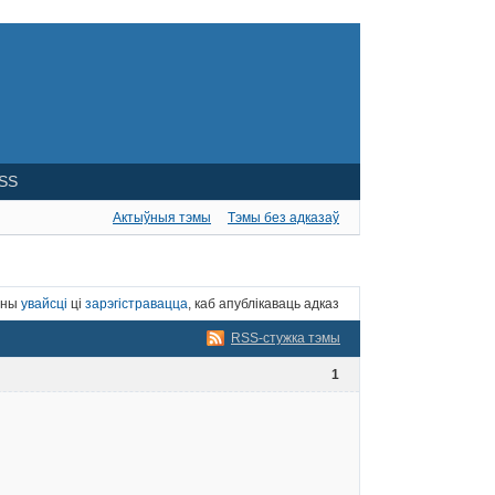
SS
Актыўныя тэмы
Тэмы без адказаў
нны
увайсці
ці
зарэгістравацца
, каб апублікаваць адказ
RSS-стужка тэмы
1