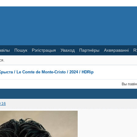
авілы
Пошук
Рэгістрацыя
Уваход
Партнёры
Ахвяраванні
R
ся.
рыста / Le Comte de Monte-Cristo / 2024 / HDRip
Вы паві
9:16