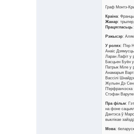
Граф Монтэ-Крыс
Краіна
: Франц
Жанар
: трылер
Працягласьць
Рэжысэр
: Аля
У ролях
: П'ер 
Анаіс Дзямусць
Ларан Лафіт у 
Басцьен Буён у
Патрык Міле у 
Анамарыя Варта
Вассілі Шнайдэ
Жульен Дэ Сен 
П'ерфранчэска 
Стэфан Варупен
Пра фільм
: Гэ
на фоне сацыял
Дантэса ў Марс
выклікае зайздр
Мова
: беларус