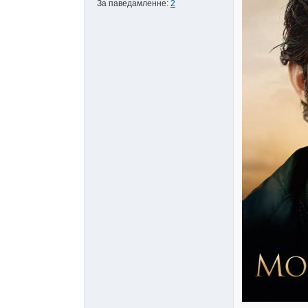
За паведамленне:
2