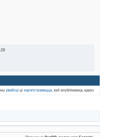
5-29
нны
увайсці
ці
зарэгістравацца
, каб апублікаваць адказ