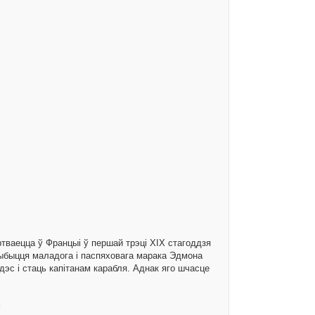
ортваецца ў Францыі ў першай трэці XIX стагоддзя
ыбыцця маладога і паспяховага марака Эдмона
эс і стаць капітанам карабля. Аднак яго шчасце