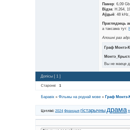
Памер
: 6,09 Gb
Відэа
: H.264, 1
Аўдыё
: 48 kHz,
Праглядзець а
а таксама тут:
Апошні раз адрэ
Граф Монтэ-К
Монтэ_Крыста
Вы не маеце д
Допісы [ 1 ]
Старонкі
1
Баравік
»
Фільмы на роднай мове
»
Граф Монтэ-К
драма
гістарычны
т
Цэтлікі:
2024
Францыя