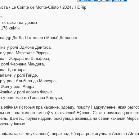
та / Le Comte de Monte-Cristo / 2024 / HDRip
ыя
, гістарычны, драма
: 178 хвілін
ксандр Дэ Ла Патэльер і Мацьё Дэлапорт
Нінэ у ролі Эдмона Дантэса,
е у ролі Мэрсэдэс Эрреры,
ролі Жэрара де Вільфора,
 ролі Фернана Мандега,
ролі Данглара,
ламеі у ролі Гайдэ,
р у ролі Альбэра дэ Марсэра,
Жан у ролі Андрэ,
Фавіно у ролі аббата Фарыя,
 у ролі марака Гаспара Кадруса,
та эпічная гісторыя пра каханне, здраду, помсту і адкупленне, якая разг
ьных і палітычных зменаў у тагачаснай Еўропе. Сюжэт пачынаецца з пр
ель. Дантэс, поўны надзей, рыхтуецца ажаніцца на сваёй каханай Мерсэд
асць у іншых....
кая(аматарскі двухгалосы): пераклад Eŭropa, ролі агучвалі Arciom і Atruta