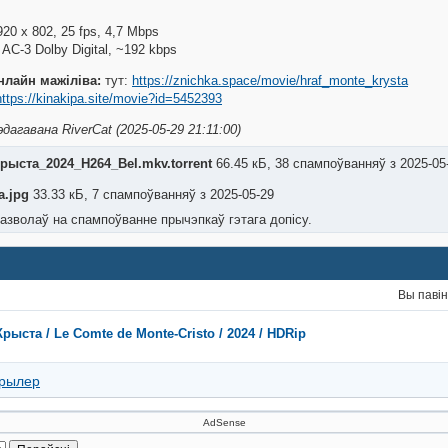
920 x 802, 25 fps, 4,7 Mbps
 AC-3 Dolby Digital, ~192 kbps
нлайн мажіліва:
тут:
https://znichka.space/movie/hraf_monte_krysta
https://kinakipa.site/movie?id=5452393
дагавана RiverCat (2025-05-29 21:11:00)
рыста_2024_H264_Bel.mkv.torrent
66.45 кБ, 38 спампоўванняў з 2025-0
.jpg
33.33 кБ, 7 спампоўванняў з 2025-05-29
азволаў на спампоўванне прычэпкаў гэтага допісу.
Вы паві
рыста / Le Comte de Monte-Cristo / 2024 / HDRip
рылер
AdSense