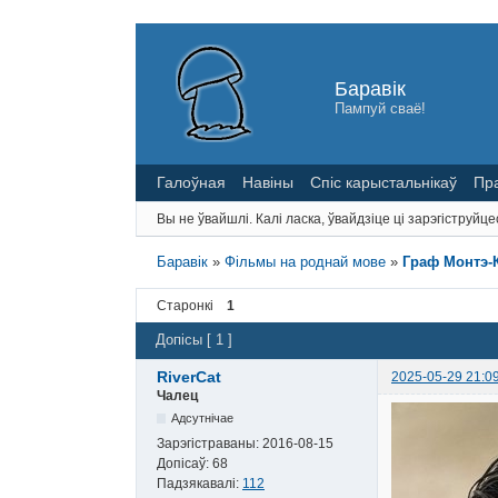
Баравік
Пампуй сваё!
Галоўная
Навіны
Спіс карыстальнікаў
Пр
Вы не ўвайшлі.
Калі ласка, ўвайдзіце ці зарэгіструйце
Баравік
»
Фільмы на роднай мове
»
Граф Монтэ-К
Старонкі
1
Допісы [ 1 ]
RiverCat
2025-05-29 21:0
Чалец
Адсутнічае
Зарэгістраваны:
2016-08-15
Допісаў:
68
Падзякавалі:
112