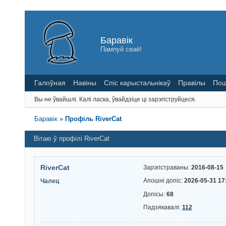
Баравік
Пампуй сваё!
Галоўная
Навіны
Спіс карыстальнікаў
Правілы
Пош
Вы не ўвайшлі.
Калі ласка, ўвайдзіце ці зарэгіструйцеся.
Баравік
»
Профіль RiverCat
Вітаю ў профілі RiverCat
RiverCat
Зарэгістраваны:
2016-08-15
Апошні допіс:
2026-05-31 17
Чалец
Допісы:
68
Падзякавалі:
112