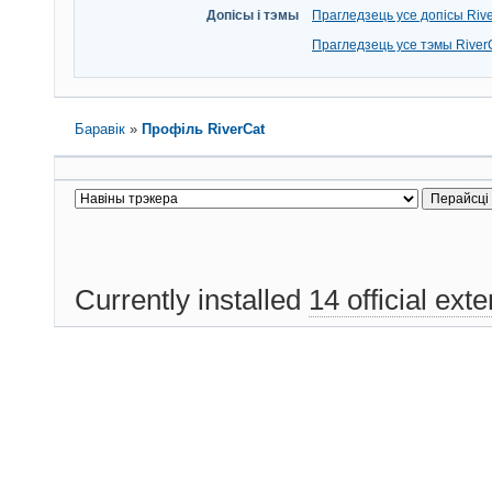
Допісы і тэмы
Прагледзець усе допісы Riv
Прагледзець усе тэмы River
Баравік
»
Профіль RiverCat
Currently installed
14 official ext