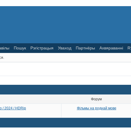
авілы
Пошук
Рэгістрацыя
Уваход
Партнёры
Ахвяраванні
R
ся.
Форум
o / 2024 / HDRip
Фільмы на роднай мове