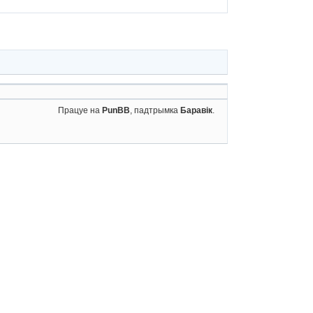
Працуе на
PunBB
, падтрымка
Баравік
.