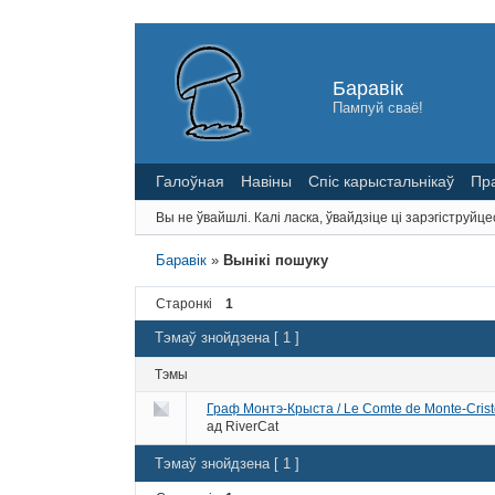
Баравік
Пампуй сваё!
Галоўная
Навіны
Спіс карыстальнікаў
Пр
Вы не ўвайшлі.
Калі ласка, ўвайдзіце ці зарэгіструйце
Баравік
»
Вынікі пошуку
Старонкі
1
Тэмаў знойдзена [ 1 ]
Тэмы
Граф Монтэ-Крыста / Le Comte de Monte-Crist
ад
RiverCat
Тэмаў знойдзена [ 1 ]