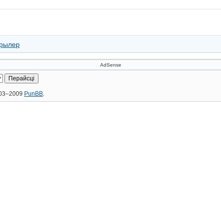
рылер
AdSense
2003–2009
PunBB
.