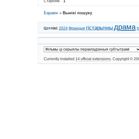
Старонкі
1
Баравік
»
Вынікі пошуку
драма
гістарычны
т
Цэтлікі:
2024
Францыя
Currently installed
14 official extensions
. Copyright © 