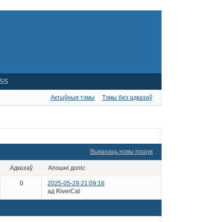
SS
Актыўныя тэмы
Тэмы без адказаў
Выканаць новы пошук
адказаў
апошні допіс
0
2025-05-29 21:09:16
ад RiverCat