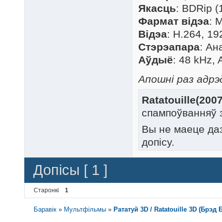
Якасць
: BDRip (
Фармат відэа
: 
Відэа
: H.264, 1
Стэрэапара
: А
Аўдыё
: 48 kHz,
Апошні раз адрэд
Ratatouille(200
спампоўванняў 
Вы не маеце да
допісу.
Допісы [ 1 ]
Старонкі
1
Баравік
»
Мультфільмы
»
Рататуй 3D / Ratatouille 3D (Брэ