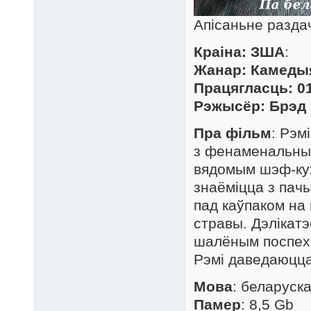
Апісаньне разда
Краіна: ЗША
:
Жанар: Камеды
Працягласць: 01
Рэжысёр: Брэд 
Пра фільм
: Рэм
з фенаменальным
вядомым шэф-кух
знаёміцца з пачы
пад каўпаком на
стравы. Дэлікат
шалёным поспехам
Рэмі даведаюцца
Мова
: беларуск
Памер
: 8,5 Gb