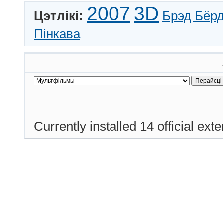
2007
3D
Цэтлікі:
Брэд Бёр
Пінкава
Currently installed
14 official ext