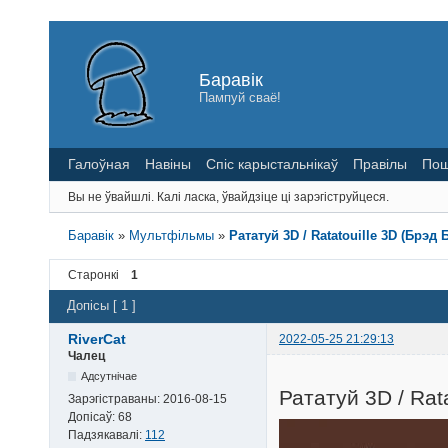
Баравік
Пампуй сваё!
Галоўная
Навіны
Спіс карыстальнікаў
Правілы
Пош
Вы не ўвайшлі.
Калі ласка, ўвайдзіце ці зарэгіструйцеся.
Баравік
»
Мультфільмы
»
Рататуй 3D / Ratatouille 3D (Брэ
Старонкі
1
Допісы [ 1 ]
RiverCat
2022-05-25 21:29:13
Чалец
Адсутнічае
Рататуй 3D / Rata
Зарэгістраваны:
2016-08-15
Допісаў:
68
Падзякавалі:
112