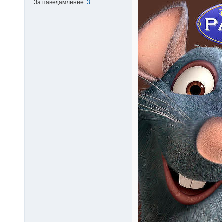
За паведамленне:
3