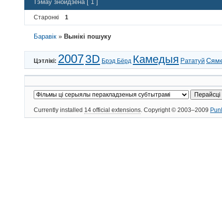
Тэмаў знойдзена [ 1 ]
Старонкі
1
Баравік
»
Вынікі пошуку
2007
3D
Камедыя
Сям
Рататуй
Цэтлікі:
Брэд Бёрд
Currently installed
14 official extensions
. Copyright © 2003–2009
Pun