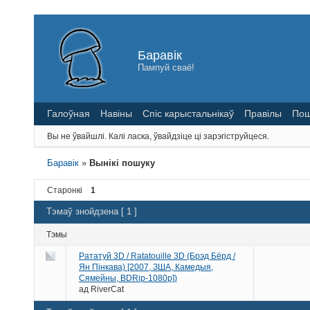
Баравік
Пампуй сваё!
Галоўная
Навіны
Спіс карыстальнікаў
Правілы
Пош
Вы не ўвайшлі.
Калі ласка, ўвайдзіце ці зарэгіструйцеся.
Баравік
»
Вынікі пошуку
Старонкі
1
Тэмаў знойдзена [ 1 ]
Тэмы
Рататуй 3D / Ratatouille 3D (Брэд Бёрд /
Ян Пінкава) [2007, ЗША, Камедыя,
Сямейны, BDRip-1080p])
ад
RiverCat