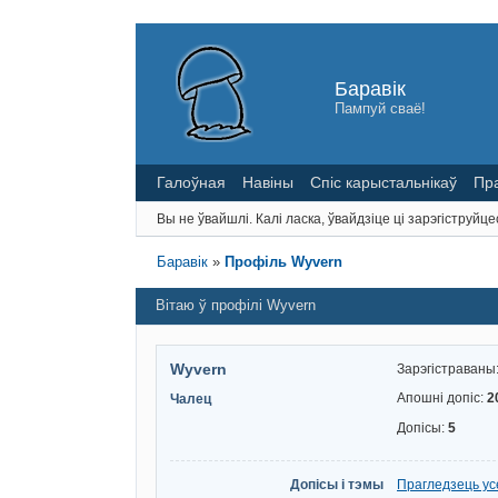
Баравік
Пампуй сваё!
Галоўная
Навіны
Спіс карыстальнікаў
Пр
Вы не ўвайшлі.
Калі ласка, ўвайдзіце ці зарэгіструйце
Баравік
»
Профіль Wyvern
Вітаю ў профілі Wyvern
Wyvern
Зарэгістраваны
Апошні допіс:
2
Чалец
Допісы:
5
Допісы і тэмы
Прагледзець ус