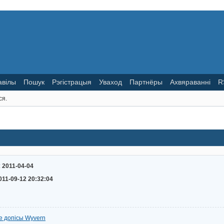
авілы
Пошук
Рэгістрацыя
Уваход
Партнёры
Ахвяраванні
R
ся.
:
2011-04-04
011-09-12 20:32:04
е допісы Wyvern