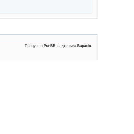
Працуе на
PunBB
, падтрымка
Баравік
.