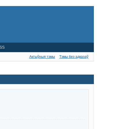
SS
Актыўныя тэмы
Тэмы без адказаў