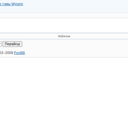
е тэмы Wyvern
AdSense
2003–2009
PunBB
.