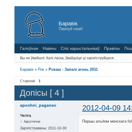
Баравік
Пампуй сваё!
Галоўная
Навіны
Спіс карыстальнікаў
Правілы
Пош
Вы не ўвайшлі.
Калі ласка, ўвайдзіце ці зарэгіструйцеся.
Баравік
»
Рок
»
Рокаш - Запалi агонь 2011
Старонкі
1
Допісы [ 4 ]
aposhni_paganec
2012-04-09 14
Чалец
Першы альбом менскага folk
Адсутнічае
Зарэгістраваны:
2011-10-30