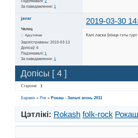
Падзякавалі:
2
За паведамленне:
1
javar
2019-03-30 14
Чалец
Калі ласка ўкінце гэты гурт
Адсутнічае
Зарэгістраваны:
2010-03-13
Допісаў:
6
Падзякавалі:
1
За паведамленне:
1
Допісы [ 4 ]
Старонкі
1
Баравік
»
Рок
»
Рокаш - Запалi агонь 2011
Цэтлікі:
Rokash
folk-rock
Рока