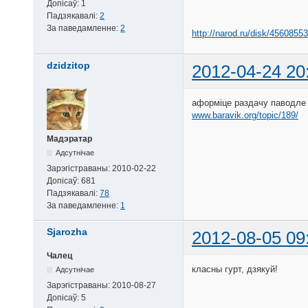
Допісаў:
1
Падзякавалі:
2
За паведамленне:
2
http://narod.ru/disk/4560855
dzidzitop
2012-04-24 20
аформіце раздачу паводле
www.baravik.org/topic/189/
Мадэратар
Адсутнічае
Зарэгістраваны:
2010-02-22
Допісаў:
681
Падзякавалі:
78
За паведамленне:
1
Sjarozha
2012-08-05 09
Чалец
класны гурт, дзякуй!
Адсутнічае
Зарэгістраваны:
2010-08-27
Допісаў:
5