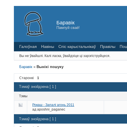
Баравік
Пампуй сваё!
Галоўная
Навіны
Спіс карыстальнікаў
Правілы
Пош
Вы не ўвайшлі.
Калі ласка, ўвайдзіце ці зарэгіструйцеся.
Баравік
»
Вынікі пошуку
Старонкі
1
Тэмаў знойдзена [ 1 ]
Тэмы
Рокаш - Запалi агонь 2011
ад
aposhni_paganec
Тэмаў знойдзена [ 1 ]