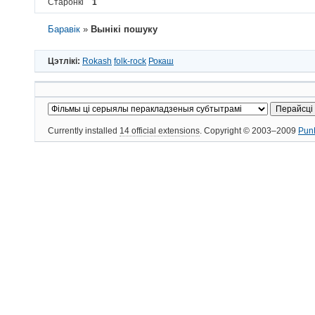
Старонкі
1
Баравік
»
Вынікі пошуку
Цэтлікі:
Rokash
folk-rock
Рокаш
Currently installed
14 official extensions
. Copyright © 2003–2009
Pun