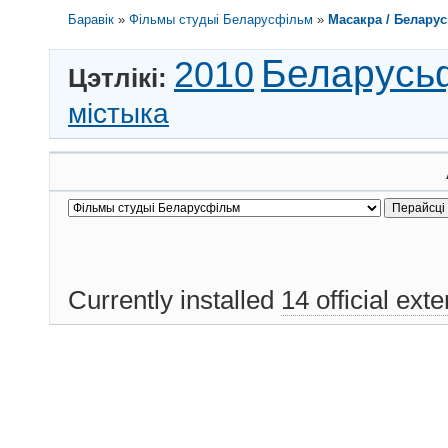
Баравік
»
Фільмы студыі Беларусфільм
»
Масакра / Беларус
Беларусь
2010
Цэтлікі:
містыка
Currently installed
14 official ext