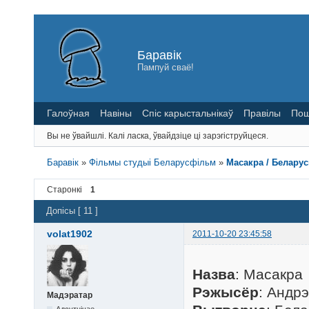
Баравік
Пампуй сваё!
Галоўная
Навіны
Спіс карыстальнікаў
Правілы
Пош
Вы не ўвайшлі.
Калі ласка, ўвайдзіце ці зарэгіструйцеся.
Баравік
»
Фільмы студыі Беларусфільм
»
Масакра / Беларус
Старонкі
1
Допісы [ 11 ]
volat1902
2011-10-20 23:45:58
Назва
: Масакра
Рэжысёр
: Андрэ
Мадэратар
Адсутнічае