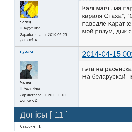
Калі магчыма па
караля Стаха", "
паводле Караткев
Чалец
Адсутнічае
мой розум, дык 
Зарэгістраваны:
2010-02-25
Допісаў:
4
ilyaaki
2014-04-15 00
гэта на расейск
На беларускай н
Чалец
Адсутнічае
Зарэгістраваны:
2011-11-01
Допісаў:
2
Допісы [ 11 ]
Старонкі
1