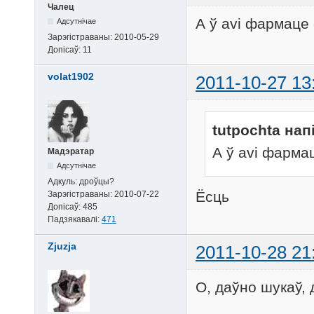
Чалец
А ў avi фармаце
Адсутнічае
Зарэгістраваны:
2010-05-29
Допісаў:
11
volat1902
2011-10-27 13
tutpochta нап
А ў avi фарма
Мадэратар
Адсутнічае
Адкуль:
дроўцы?
Ёсць
Зарэгістраваны:
2010-07-22
Допісаў:
485
Падзякавалі:
471
Zjuzja
2011-10-28 21
О, даўно шукаў, 