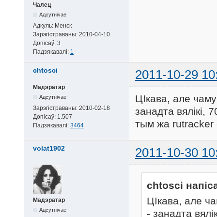
Чалец
Адсутнічае
Адкуль:
Менск
Зарэгістраваны:
2010-04-10
Допісаў:
3
Падзякавалі:
1
chtosci
2011-10-29 10
Мадэратар
ЦІкава, але чам
Адсутнічае
Зарэгістраваны:
2010-02-18
занадта вялікі, 
Допісаў:
1.507
тым жа rutracker
Падзякавалі:
3464
volat1902
2011-10-30 10
chtosci напіс
ЦІкава, але ч
Мадэратар
Адсутнічае
- занадта вялі