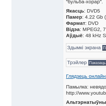
"бульба-хорар".
Якасць
: DVD5
Памер
: 4.22 Gb 
Фармат
: DVD
Відэа
: MPEG2, 7
Аўдыё
: 48 kHz 
Здымкі экрана
П
Трэйлер
Паказаць
Глядзець онлайн 
Памылка: невядо
http://www.yout
Альтэрнатыўны