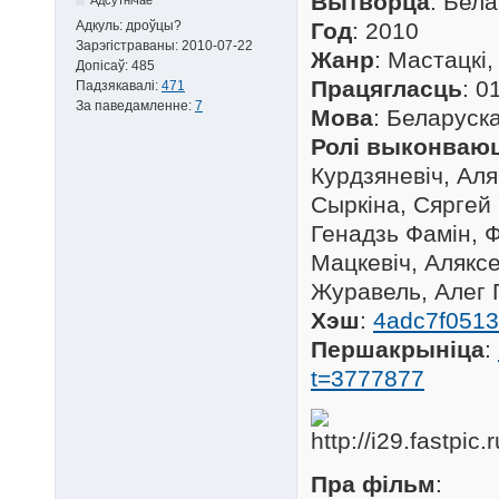
Вытворца
: Бел
Адкуль:
дроўцы?
Год
: 2010
Зарэгістраваны:
2010-07-22
Жанр
: Мастацкі
Допісаў:
485
Працягласць
: 0
Падзякавалі:
471
За паведамленне:
7
Мова
: Беларуска
Ролі выконваю
Курдзяневіч, Ал
Сыркіна, Сяргей
Генадзь Фамін, Ф
Мацкевіч, Алякс
Журавель, Алег 
Хэш
:
4adc7f0513
Першакрыніца
:
t=3777877
Пра фільм
: