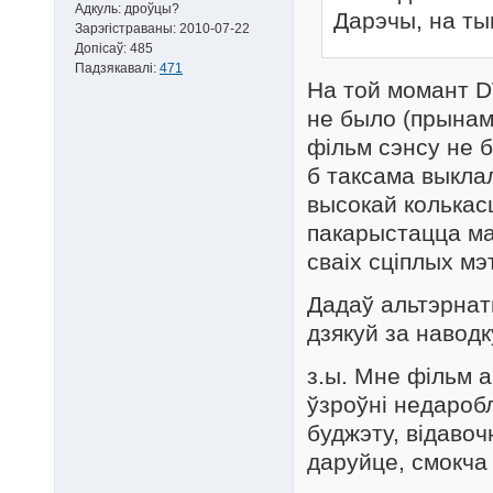
Адкуль:
дроўцы?
Дарэчы, на тым
Зарэгістраваны:
2010-07-22
Допісаў:
485
Падзякавалі:
471
На той момант D
не было (прынамс
фільм сэнсу не б
б таксама выклал
высокай колькасц
пакарыстацца ма
сваіх сціплых мэ
Дадаў альтэрнат
дзякуй за наводк
з.ы. Мне фільм 
ўзроўні недароб
буджэту, відавоч
даруйце, смокча