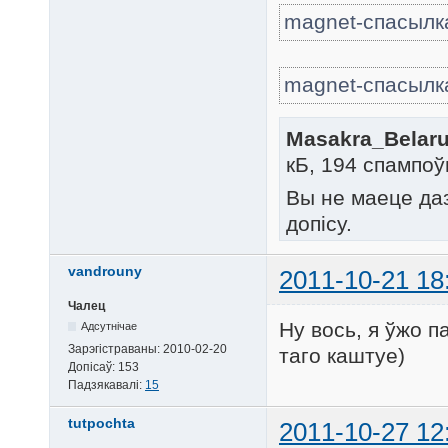
magnet-спасылк
magnet-спасылк
Masakra_Belarus
кБ, 194 спампоў
Вы не маеце да
допісу.
vandrouny
2011-10-21 18
Чалец
Ну вось, я ўжо п
Адсутнічае
Зарэгістраваны:
2010-02-20
таго каштуе)
Допісаў:
153
Падзякавалі:
15
tutpochta
2011-10-27 12