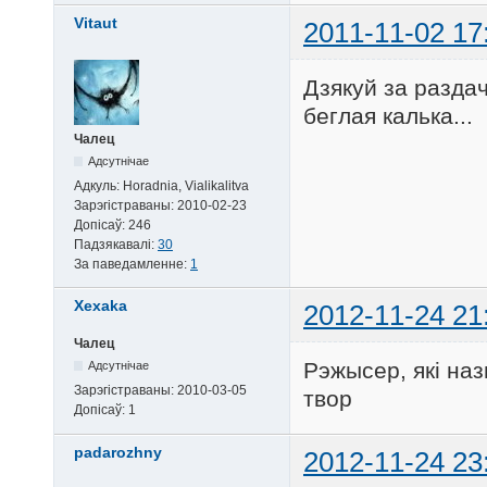
Vitaut
2011-11-02 17
Дзякуй за раздач
беглая калька...
Чалец
Адсутнічае
Адкуль:
Horadnia, Vialikalitva
Зарэгістраваны:
2010-02-23
Допісаў:
246
Падзякавалі:
30
За паведамленне:
1
Xexaka
2012-11-24 21
Чалец
Рэжысер, які на
Адсутнічае
Зарэгістраваны:
2010-03-05
твор
Допісаў:
1
padarozhny
2012-11-24 23