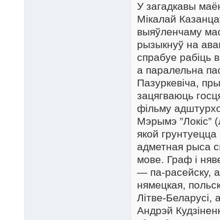
У загадкавы маё
Мікалай Казанца
выяўленчаму маст
рызыкнуў на ава
спрабуе рабіць в
а паралельна па
Пазуркевіча, пры
зацягваюць госця
фільму адштурх
Мэрымэ ”Локіс” (
якой грунтуецца
адметная рыса с
мове. Граф і няв
— па-расейску, 
нямецкая, польск
Літве-Беларусі, 
Андрэй Кудзінен