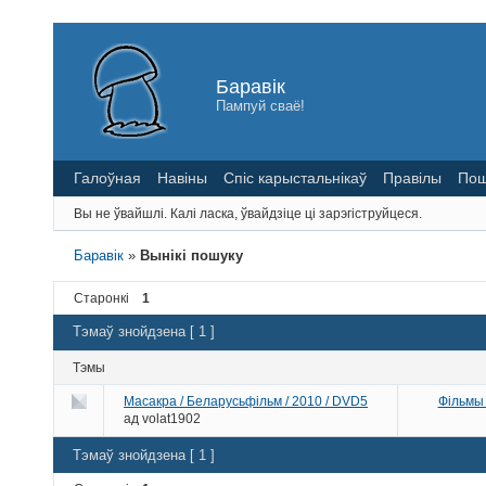
Баравік
Пампуй сваё!
Галоўная
Навіны
Спіс карыстальнікаў
Правілы
Пош
Вы не ўвайшлі.
Калі ласка, ўвайдзіце ці зарэгіструйцеся.
Баравік
»
Вынікі пошуку
Старонкі
1
Тэмаў знойдзена [ 1 ]
Тэмы
Масакра / Беларусьфільм / 2010 / DVD5
Фільмы
ад
volat1902
Тэмаў знойдзена [ 1 ]