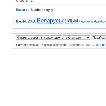
Старонкі
1
Баравік
»
Вынікі пошуку
Беларусьфільм
2010
Цэтлікі:
Кудзіненка
бульба-
Currently installed
14 official extensions
. Copyright © 2003–2009
Pun