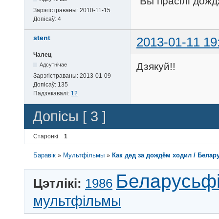
"Вы прасілі дожд
Зарэгістраваны:
2010-11-15
Допісаў:
4
stent
2013-01-11 19
Чалец
Дзякуй!!
Адсутнічае
Зарэгістраваны:
2013-01-09
Допісаў:
135
Падзякавалі:
12
Допісы [ 3 ]
Старонкі
1
Баравік
»
Мультфільмы
»
Как дед за дождём ходил / Белар
Беларусьф
Цэтлікі:
1986
мультфільмы