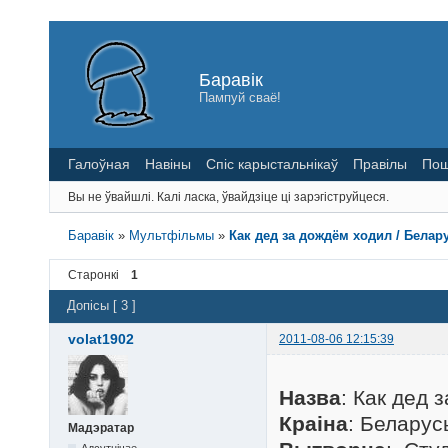
Баравік
Пампуй сваё!
Галоўная
Навіны
Спіс карыстальнікаў
Правілы
Пош
Вы не ўвайшлі.
Калі ласка, ўвайдзіце ці зарэгіструйцеся.
Баравік
»
Мультфільмы
»
Как дед за дождём ходил / Белар
Старонкі
1
Допісы [ 3 ]
volat1902
2011-08-06 12:15:39
Назва
: Как дед 
Краіна
: Беларус
Мадэратар
Адсутнічае