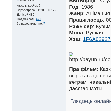
Вытворца
: Сту
Адкуль:
дроўцы?
Год
: 1986
Зарэгістраваны:
2010-07-22
Жанр
: Анімацыя
Допісаў:
485
Працягласць
: 0
Падзякавалі:
471
За паведамленне:
7
Рэжысёр
: Кузьм
Мова
: Руская
Хэш
:
1F6A8292
Пра фільм
: Каз
выратаваць свой
ветрам, навальні
дасягае мэты.
Глядзець онлай