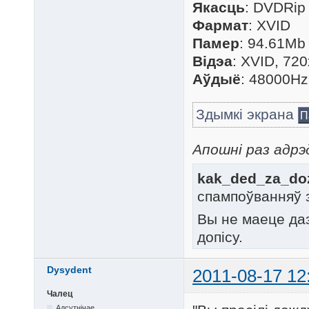
Якасць
: DVDRip
Фармат
: XVID
Памер
: 94.61Mb
Відэа
: XVID, 720
Аўдыё
: 48000Hz
Здымкі экрана
П
Апошні раз адрэд
kak_ded_za_doz
спампоўванняў 
Вы не маеце да
допісу.
Dysydent
2011-08-17 12
Чалец
Адсутнічае