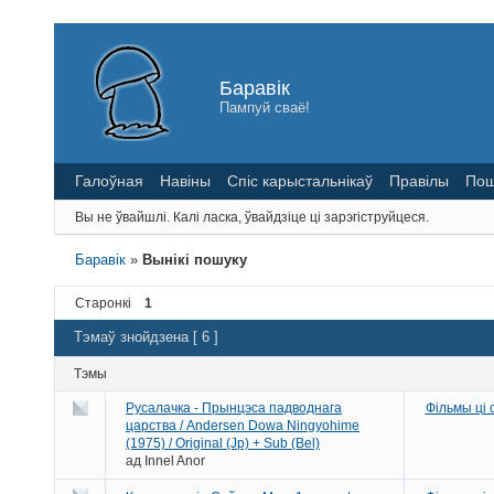
Баравік
Пампуй сваё!
Галоўная
Навіны
Спіс карыстальнікаў
Правілы
Пош
Вы не ўвайшлі.
Калі ласка, ўвайдзіце ці зарэгіструйцеся.
Баравік
»
Вынікі пошуку
Старонкі
1
Тэмаў знойдзена [ 6 ]
Тэмы
Русалачка - Прынцэса падводнага
Фільмы ці
царства / Andersen Dowa Ningyohime
(1975) / Original (Jp) + Sub (Bel)
ад
Innel Anor