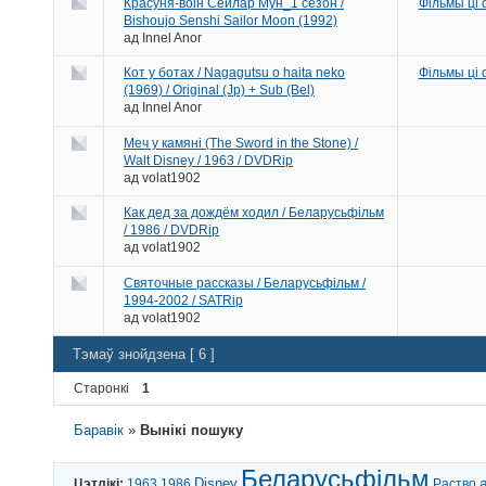
Красуня-воін Сейлар Мун_1 сезон /
Фільмы ці
Bishoujo Senshi Sailor Moon (1992)
ад
Innel Anor
Кот у ботах / Nagagutsu o haita neko
Фільмы ці
(1969) / Original (Jp) + Sub (Bel)
ад
Innel Anor
Меч у камяні (The Sword in the Stone) /
Walt Disney / 1963 / DVDRip
ад
volat1902
Как дед за дождём ходил / Беларусьфільм
/ 1986 / DVDRip
ад
volat1902
Святочные рассказы / Беларусьфільм /
1994-2002 / SATRip
ад
volat1902
Тэмаў знойдзена [ 6 ]
Старонкі
1
Баравік
»
Вынікі пошуку
Беларусьфільм
Цэтлікі:
1963
1986
Disney
Раство