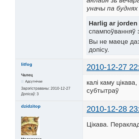
анлайн зь вечар
уначы па буднях
Harlig ar jorde
спампоўванняў 
Вы не маеце да
допісу.
litfog
2010-12-27 22
Чалец
калі каму цікава
Адсутнічае
Зарэгістраваны:
2010-12-27
субтытраў
Допісаў:
3
dzidzitop
2010-12-28 23
Цікава. Пераклад