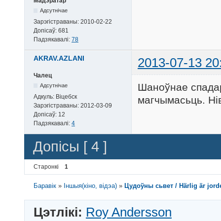
Мадэратар
Адсутнічае
Зарэгістраваны:
2010-02-22
Допісаў:
681
Падзякавалі:
78
AKRAV.AZLANI
2013-07-13 20
Чалец
Шаноўнае спадар
Адсутнічае
Адкуль:
Віцебск
магчымасьць. Нiв
Зарэгістраваны:
2012-03-09
Допісаў:
12
Падзякавалі:
4
Допісы [ 4 ]
Старонкі
1
Баравік
»
Іншыя(кіно, відэа)
»
Цудоўны сьвет / Härlig är jorde
Цэтлікі:
Roy Andersson