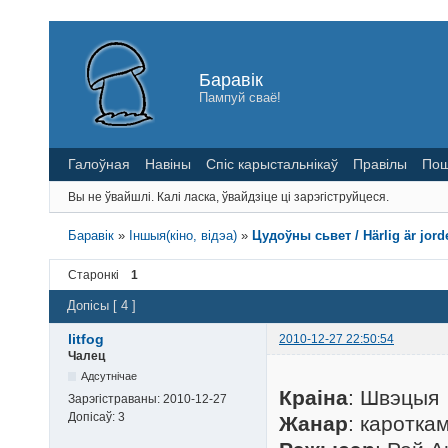
Баравік
Пампуй сваё!
Галоўная
Навіны
Спіс карыстальнікаў
Правілы
Пош
Вы не ўвайшлі.
Калі ласка, ўвайдзіце ці зарэгіструйцеся.
Баравік
»
Іншыя(кіно, відэа)
»
Цудоўны сьвет / Härlig är jorde
Старонкі
1
Допісы [ 4 ]
litfog
2010-12-27 22:50:54
Чалец
Адсутнічае
Краіна
: Швэцыя
Зарэгістраваны:
2010-12-27
Допісаў:
3
Жанар
: каротка