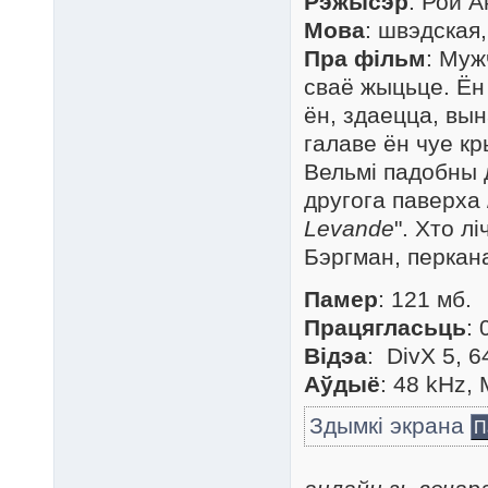
Рэжысэр
: Рой 
Мова
: швэдская
Пра фільм
: Муж
сваё жыцьце. Ён 
ён, здаецца, вына
галаве ён чуе кр
Вельмі падобны 
другога паверха
Levande
". Хто л
Бэргман, перкана
Памер
: 121 мб.
Працягласьць
: 
Відэа
: DivX 5, 6
Аўдыё
: 48 kHz,
Здымкі экрана
П