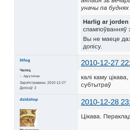
анлайн зь вечар
уначы па буднях
Harlig ar jorde
спампоўванняў 
Вы не маеце да
допісу.
litfog
2010-12-27 22
Чалец
калі каму цікава
Адсутнічае
Зарэгістраваны:
2010-12-27
субтытраў
Допісаў:
3
dzidzitop
2010-12-28 23
Цікава. Пераклад