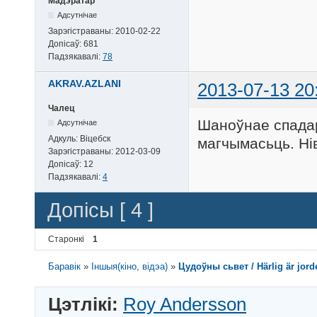
Мадэратар
Адсутнічае
Зарэгістраваны:
2010-02-22
Допісаў:
681
Падзякавалі:
78
AKRAV.AZLANI
2013-07-13 20
Чалец
Шаноўнае спадар
Адсутнічае
Адкуль:
Віцебск
магчымасьць. Нiв
Зарэгістраваны:
2012-03-09
Допісаў:
12
Падзякавалі:
4
Допісы [ 4 ]
Старонкі
1
Баравік
»
Іншыя(кіно, відэа)
»
Цудоўны сьвет / Härlig är jorde
Цэтлікі:
Roy Andersson