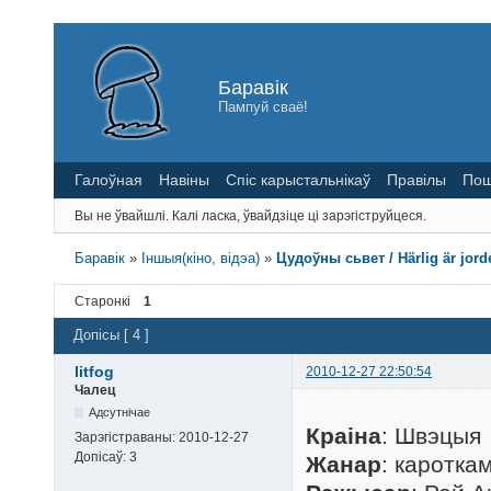
Баравік
Пампуй сваё!
Галоўная
Навіны
Спіс карыстальнікаў
Правілы
Пош
Вы не ўвайшлі.
Калі ласка, ўвайдзіце ці зарэгіструйцеся.
Баравік
»
Іншыя(кіно, відэа)
»
Цудоўны сьвет / Härlig är jorde
Старонкі
1
Допісы [ 4 ]
litfog
2010-12-27 22:50:54
Чалец
Адсутнічае
Краіна
: Швэцыя
Зарэгістраваны:
2010-12-27
Допісаў:
3
Жанар
: каротка