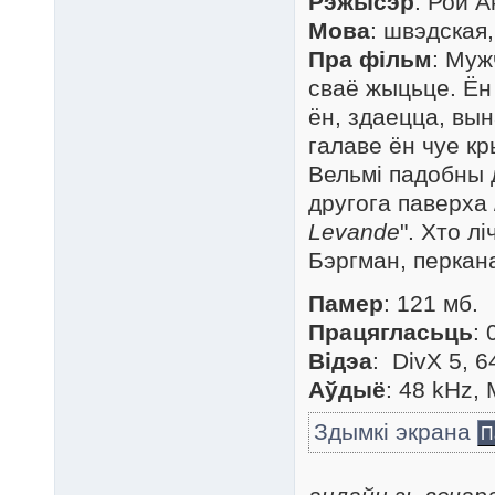
Рэжысэр
: Рой 
Мова
: швэдская
Пра фільм
: Муж
сваё жыцьце. Ён 
ён, здаецца, вына
галаве ён чуе кр
Вельмі падобны 
другога паверха
Levande
". Хто л
Бэргман, перкана
Памер
: 121 мб.
Працягласьць
: 
Відэа
: DivX 5, 6
Аўдыё
: 48 kHz,
Здымкі экрана
П