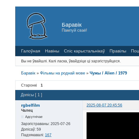
Баравік
Пампуй сваё!
Галоўная
Навіны
Спіс карыстальнікаў
Правілы
Пош
Вы не ўвайшлі.
Калі ласка, ўвайдзіце ці зарэгіструйцеся.
Баравік
»
Фільмы на роднай мове
»
Чужы / Alien / 1979
Старонкі
1
Допісы [ 1 ]
rgbelfilm
2025-08-07 20:45:56
Чалец
Адсутнічае
Зарэгістраваны:
2025-07-26
Допісаў:
59
Падзякавалі:
167