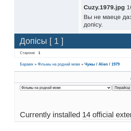
Cuzy.1979.jpg
1
Вы не маеце да
допісу.
Допісы [ 1 ]
Старонкі
1
Баравік
»
Фільмы на роднай мове
»
Чужы / Alien / 1979
Currently installed
14 official ext