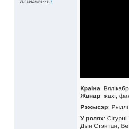
За паведамленне:
7
Краіна
: Вялікаб
Жанар
: жахі, ф
Рэжысэр
: Рыдлі
У ролях
: Сігурн
Дын Стэнтан, Ве