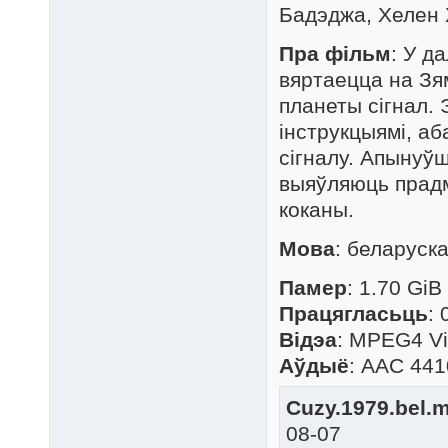
Бадэджа, Хелен 
Пра фільм
: У д
вяртаецца на Зя
планеты сігнал. 
інструкцыямі, аб
сігналу. Апынуў
выяўляюць прадме
коканы.
Мова
: беларуск
Памер
: 1.70 GiB
Працягласьць
: 
Відэа
: MPEG4 Vi
Аўдыё
: AAC 441
Cuzy.1979.bel.m
08-07