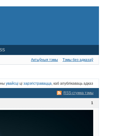
SS
Актыўныя тэмы
Тэмы без адказаў
нны
увайсці
ці
зарэгістравацца
, каб апублікаваць адказ
RSS-стужка тэмы
1