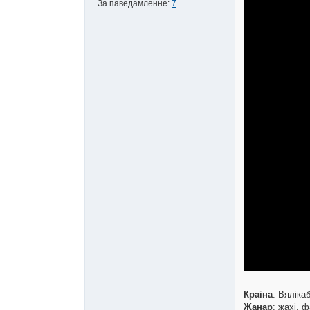
За паведамленне:
7
Краіна
: Вяліка
Жанар
: жахі, 