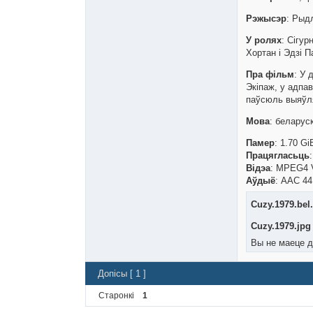
Рэжысэр
: Рыд
У ролях
: Сігу
Хортан і Эдзі 
Пра фільм
: У 
Экіпаж, у адпа
паўсюль выяўля
Мова
: беларус
Памер
: 1.70 Gi
Працягласьць
Відэа
: MPEG4 V
Аўдыё
: AAC 44
Cuzy.1979.bel
Cuzy.1979.jpg
Вы не маеце д
Допісы [ 1 ]
Старонкі
1