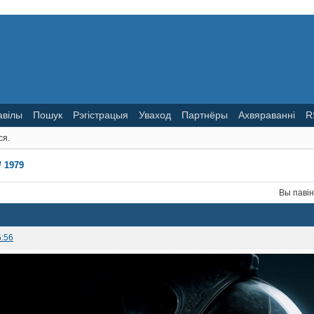
авілы
Пошук
Рэгістрацыя
Уваход
Партнёры
Ахвяраванні
R
ся.
/ 1979
Вы паві
5:56