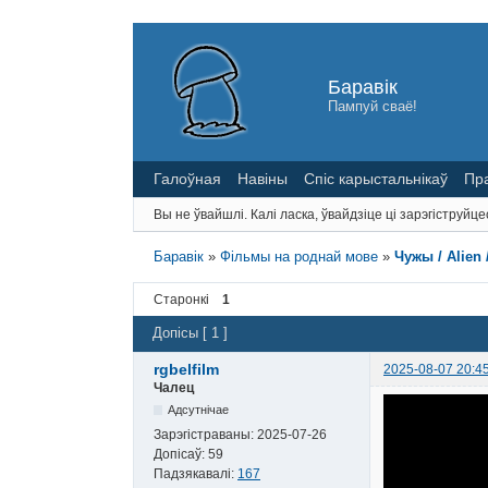
Баравік
Пампуй сваё!
Галоўная
Навіны
Спіс карыстальнікаў
Пр
Вы не ўвайшлі.
Калі ласка, ўвайдзіце ці зарэгіструйце
Баравік
»
Фільмы на роднай мове
»
Чужы / Alien 
Старонкі
1
Допісы [ 1 ]
rgbelfilm
2025-08-07 20:4
Чалец
Адсутнічае
Зарэгістраваны:
2025-07-26
Допісаў:
59
Падзякавалі:
167