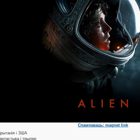
Спампаваць: magnet link
брытанія і ЗША
фантастыка і трылер