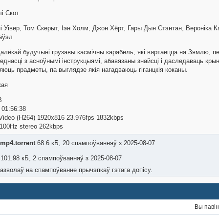
лі Скот
рні Уівер, Том Скерыт, Іэн Холм, Джон Хёрт, Гары Дын Стэнтан, Веронік
Паўэл
далёкай будучыні грузавы касмічны карабель, які вяртаецца на Зямлю, 
веднасці з асноўнымі інструкцыямі, абавязаны знайсці і даследаваць кры
юць прадметы, па выглядзе якія нагадваюць гіганцкія коканы.
кая
B
: 01:56:38
ideo (H264) 1920x816 23.976fps 1832kbps
100Hz stereo 262kbps
.mp4.torrent
68.6 кБ, 20 спампоўванняў з 2025-08-07
101.98 кБ, 2 спампоўванняў з 2025-08-07
азволаў на спампоўванне прычэпкаў гэтага допісу.
Вы паві