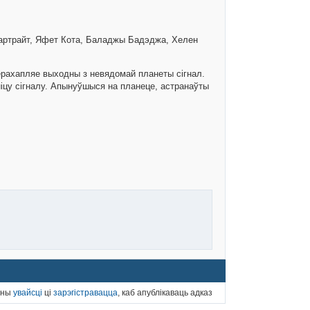
а Картрайт, Яфет Кота, Баладжы Бадэджа, Хелен
перахапляе выходны з невядомай планеты сігнал.
ніцу сігналу. Апынуўшыся на планеце, астранаўты
нны
увайсці
ці
зарэгістравацца
, каб апублікаваць адказ