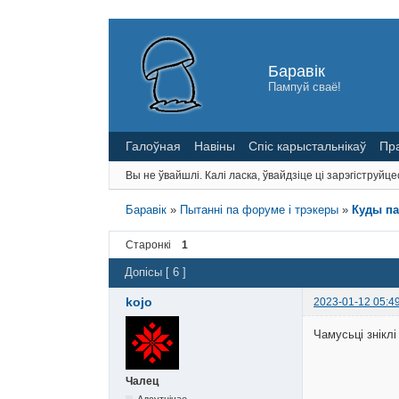
Баравік
Пампуй сваё!
Галоўная
Навіны
Спіс карыстальнікаў
Пр
Вы не ўвайшлі.
Калі ласка, ўвайдзіце ці зарэгіструйце
Баравік
»
Пытанні па форуме і трэкеры
»
Куды па
Старонкі
1
Допісы [ 6 ]
kojo
2023-01-12 05:4
Чамусьці зніклі
Чалец
Адсутнічае