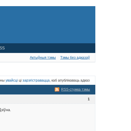
SS
Актыўныя тэмы
Тэмы без адказаў
нны
увайсці
ці
зарэгістравацца
, каб апублікаваць адказ
RSS-стужка тэмы
1
зіўна.