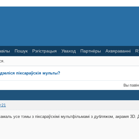
авілы
Пошук
Рэгістрацыя
Уваход
Партнёры
Ахвяраванні
R
ся.
дзеліся піксараўскія мульты?
Вы паві
9:21
 амаль усе тэмы з піксараўскімі мультфільмамі з дубляжом, акрамя 3D. Д