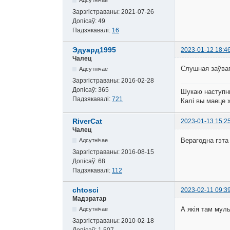
Зарэгістраваны:
2021-07-26
Допісаў:
49
Падзякавалі:
16
Эдуард1995
2023-01-12 18:4
Чалец
Слушная заўва
Адсутнічае
Зарэгістраваны:
2016-02-28
Допісаў:
365
Шукаю наступныя
Падзякавалі:
721
Калі вы маеце х
RiverCat
2023-01-13 15:2
Чалец
Верагодна гэта
Адсутнічае
Зарэгістраваны:
2016-08-15
Допісаў:
68
Падзякавалі:
112
chtosci
2023-02-11 09:3
Мадэратар
А якія там мул
Адсутнічае
Зарэгістраваны:
2010-02-18