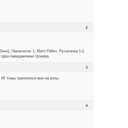
2
ачкі), Пакахонтас 1, Матч Пойнт, Русалачка 1-2.
ю праз паведамленні трэкера.
3
 НГ тэмы трапляліся мне на вочы.
4