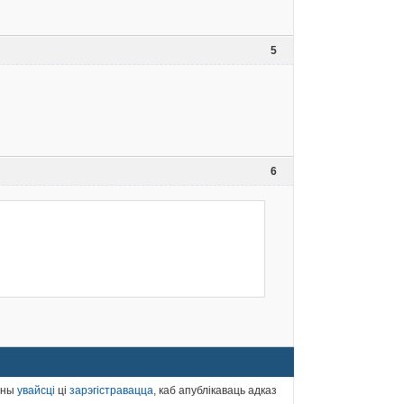
5
6
нны
увайсці
ці
зарэгістравацца
, каб апублікаваць адказ