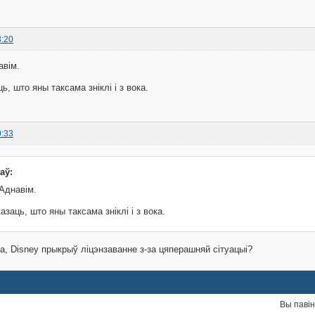
3:20
авім.
ь, што яны таксама зніклі і з вока.
9:33
аў:
Аднавім.
азаць, што яны таксама зніклі і з вока.
, Disney прыкрыў ліцэнзаванне з-за цяперашняй сітуацыі?
Вы паві