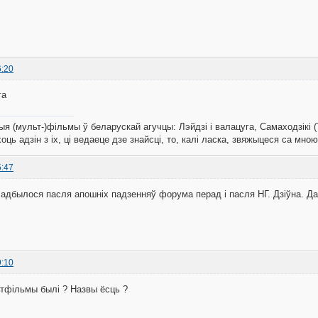
6:20
га
 (мульт-)фільмы ў беларускай агучцы: Лэйдзі і валацуга, Самаходзікі (Т
оць адзін з іх, ці ведаеце дзе знайсці, то, калі ласка, звяжыцеся са мно
5:47
 адбылося пасля апошніх падзенняў форума перад і пасля НГ. Дзіўна. Да
9:10
ьтфільмы былі ? Назвы ёсць ?