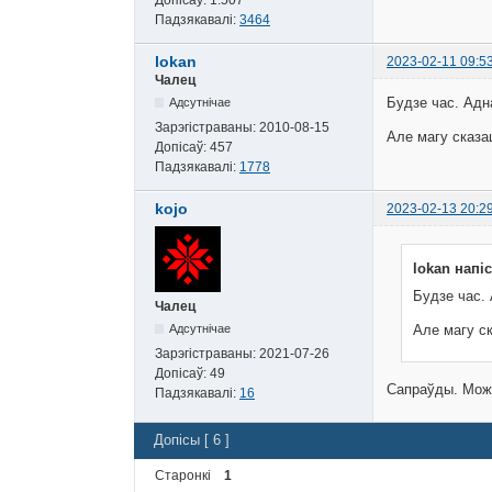
Допісаў:
1.507
Падзякавалі:
3464
lokan
2023-02-11 09:5
Чалец
Будзе час. Адн
Адсутнічае
Зарэгістраваны:
2010-08-15
Але магу сказац
Допісаў:
457
Падзякавалі:
1778
kojo
2023-02-13 20:2
lokan напіс
Будзе час. 
Чалец
Але магу ск
Адсутнічае
Зарэгістраваны:
2021-07-26
Допісаў:
49
Сапраўды. Можа
Падзякавалі:
16
Допісы [ 6 ]
Старонкі
1