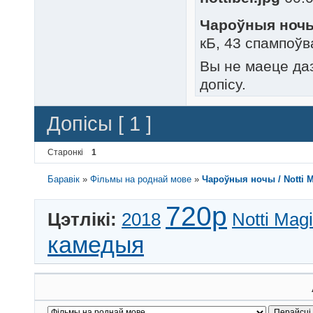
Чароўныя ночы 
кБ, 43 спампоўв
Вы не маеце да
допісу.
Допісы [ 1 ]
Старонкі
1
Баравік
»
Фільмы на роднай мове
»
Чароўныя ночы / Notti Ma
720p
Цэтлікі:
2018
Notti Mag
камедыя