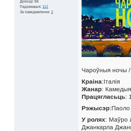
Допісаў:
68
Падзякавалі:
112
За паведамленне:
2
Чароўныя ночы / 
Краіна
:Італія
Жанар
: Камедыя
Працягласьць
: 
Рэжысэр
:Паоло 
У ролях
: Маўро 
Джанкарла Джанн