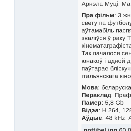
Арнэла Муці, Ма
Пра фільм
: 3 ж
свету па футболу
аўтамабіль пасп
зваліўся ў раку
кінематаграфіст
Так пачалося се
юнакоў і адной 
паўтарае бліскуч
італьянскага кіно
Мова
: беларуск
Пераклад
: Праф
Памер
: 5,8 Gb
Відэа
: H.264, 12
Аўдыё
: 48 kHz, 
nottibel.jpg
60.0