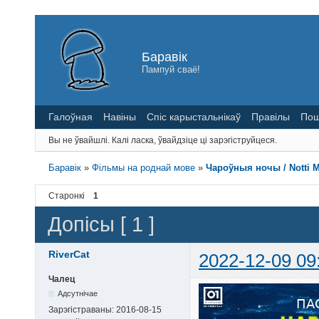
Баравік
Пампуй сваё!
Галоўная
Навіны
Спіс карыстальнікаў
Правілы
Пош
Вы не ўвайшлі.
Калі ласка, ўвайдзіце ці зарэгіструйцеся.
Баравік
»
Фільмы на роднай мове
»
Чароўныя ночы / Notti Ma
Старонкі
1
Допісы [ 1 ]
RiverCat
2022-12-09 09
Чалец
Адсутнічае
Зарэгістраваны:
2016-08-15